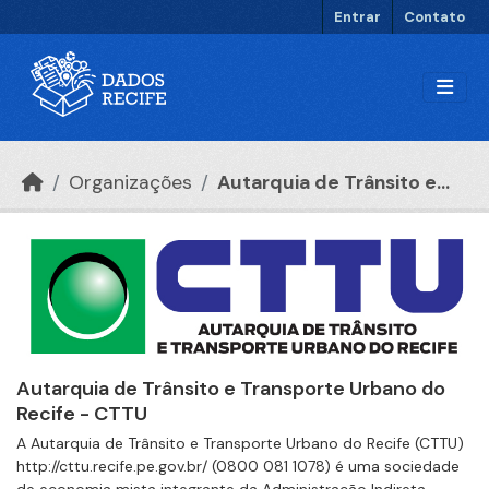
Ir para o conteúdo principal
Entrar
Contato
Organizações
Autarquia de Trânsito e...
Autarquia de Trânsito e Transporte Urbano do
Recife - CTTU
A Autarquia de Trânsito e Transporte Urbano do Recife (CTTU)
http://cttu.recife.pe.gov.br/ (0800 081 1078) é uma sociedade