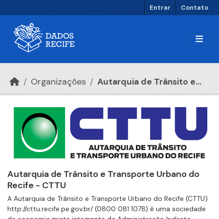
Ir para o conteúdo principal
Entrar
Contato
Organizações
Autarquia de Trânsito e...
Autarquia de Trânsito e Transporte Urbano do
Recife - CTTU
A Autarquia de Trânsito e Transporte Urbano do Recife (CTTU)
http://cttu.recife.pe.gov.br/ (0800 081 1078) é uma sociedade