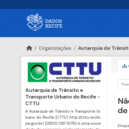
Ir para o conteúdo principal
Organizações
Autarquia de Trânsito
Autarquia de Trânsito e
Transporte Urbano do Recife -
Nã
CTTU
de
A Autarquia de Trânsito e Transporte Ur
bano do Recife (CTTU) http://cttu.recife.
pe.gov.br/ (0800 081 1078) é uma socie
Etiqu