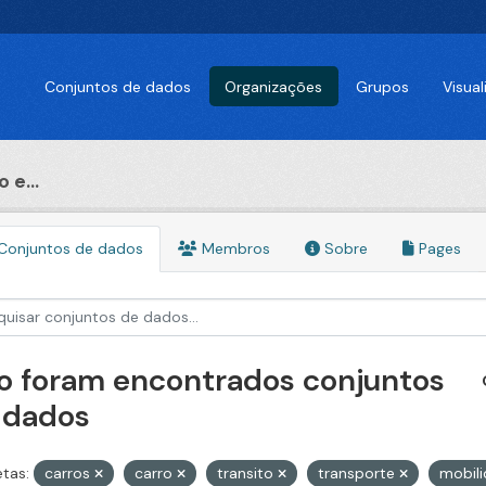
Conjuntos de dados
Organizações
Grupos
Visua
 e...
Conjuntos de dados
Membros
Sobre
Pages
o foram encontrados conjuntos
 dados
etas:
carros
carro
transito
transporte
mobil