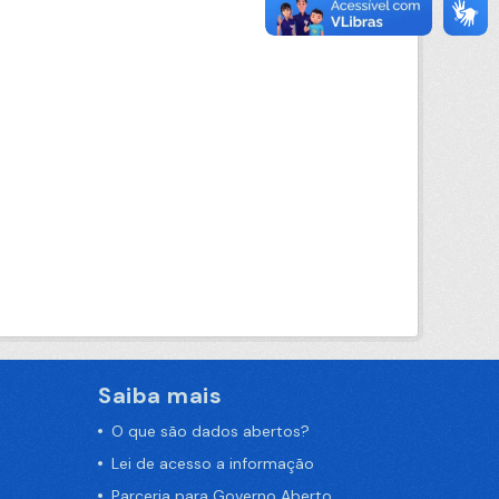
Saiba mais
O que são dados abertos?
Lei de acesso a informação
Parceria para Governo Aberto