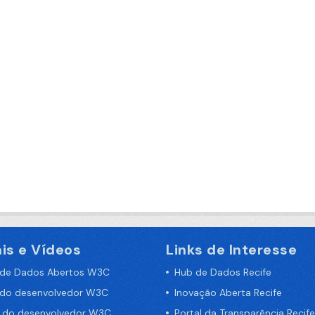
is e Vídeos
Links de Interesse
 de Dados Abertos W3C
Hub de Dados Recife
 do desenvolvedor W3C
Inovação Aberta Recife
a do desenvolvedor W3C
Portal da Transparência Recife