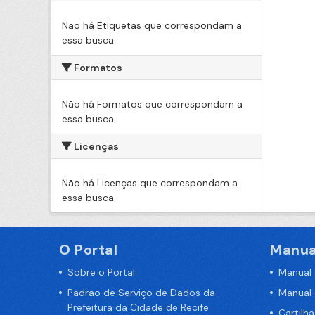
Não há Etiquetas que correspondam a
essa busca
Formatos
Não há Formatos que correspondam a
essa busca
Licenças
Não há Licenças que correspondam a
essa busca
O Portal
Manua
Sobre o Portal
Manual
Padrão de Serviço de Dados da
Manual
Prefeitura da Cidade de Recife
Cartilh