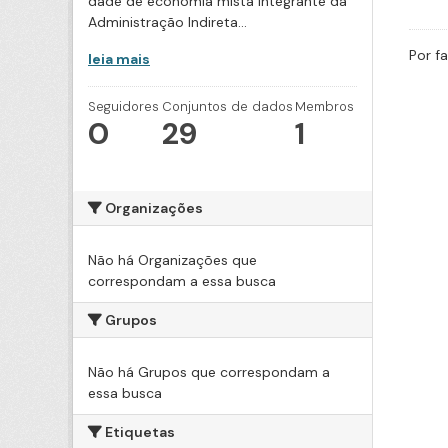
dade de economia mista integrante da
Administração Indireta...
Por f
leia mais
Seguidores
Conjuntos de dados
Membros
0
29
1
Organizações
Não há Organizações que
correspondam a essa busca
Grupos
Não há Grupos que correspondam a
essa busca
Etiquetas