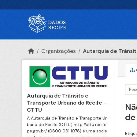
Ir para o conteúdo principal
Organizações
Autarquia de Trânsito
Autarquia de Trânsito e
Transporte Urbano do Recife -
Nã
CTTU
de
A Autarquia de Trânsito e Transporte Ur
bano do Recife (CTTU) http://cttu.recife.
pe.gov.br/ (0800 081 1078) é uma socie
Etiqu