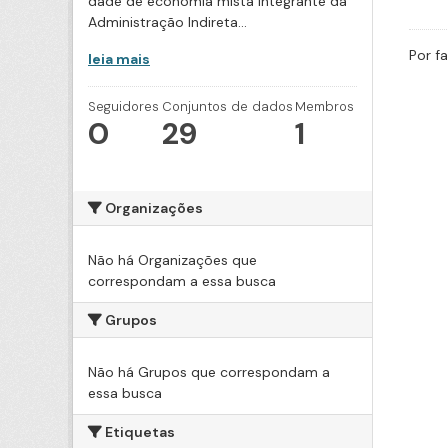
dade de economia mista integrante da
Administração Indireta...
Por f
leia mais
Seguidores
Conjuntos de dados
Membros
0
29
1
Organizações
Não há Organizações que
correspondam a essa busca
Grupos
Não há Grupos que correspondam a
essa busca
Etiquetas