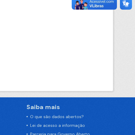
Saiba mais
O que são dados abertos?
Lei de acesso a informação
Parceria para Governo Aberto