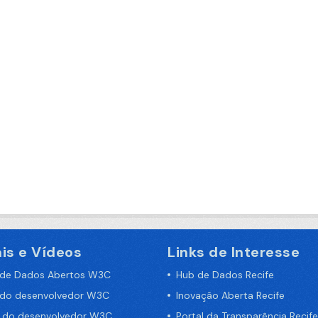
is e Vídeos
Links de Interesse
 de Dados Abertos W3C
Hub de Dados Recife
 do desenvolvedor W3C
Inovação Aberta Recife
a do desenvolvedor W3C
Portal da Transparência Recife