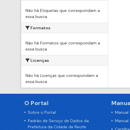
Não há Etiquetas que correspondam a
essa busca
Formatos
Não há Formatos que correspondam a
essa busca
Licenças
Não há Licenças que correspondam a
essa busca
O Portal
Manua
Sobre o Portal
Manual
Padrão de Serviço de Dados da
Manual
Prefeitura da Cidade de Recife
Cartilh