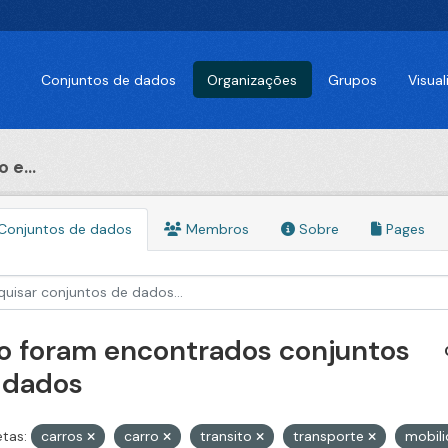
Conjuntos de dados
Organizações
Grupos
Visua
 e...
Conjuntos de dados
Membros
Sobre
Pages
o foram encontrados conjuntos
 dados
etas:
carros
carro
transito
transporte
mobil