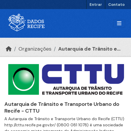
Ir para o conteúdo principal
Entrar
Contato
Organizações
Autarquia de Trânsito e...
Autarquia de Trânsito e Transporte Urbano do
Recife - CTTU
A Autarquia de Trânsito e Transporte Urbano do Recife (CTTU)
http://cttu.recife.pe.gov.br/ (0800 081 1078) é uma sociedade