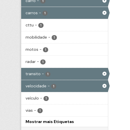
carro
-
1
carros
-
1
cttu
-
1
mobilidade
-
1
motos
-
1
radar
-
1
transito
-
1
velocidade
-
1
veículo
-
1
vias
-
1
Mostrar mais Etiquetas