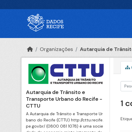
Ir para o conteúdo principal
Organizações
Autarquia de Trânsito
Autarquia de Trânsito e
Transporte Urbano do Recife -
1 
CTTU
A Autarquia de Trânsito e Transporte Ur
Etiqu
bano do Recife (CTTU) http://cttu.recife.
pe.gov.br/ (0800 081 1078) é uma socie