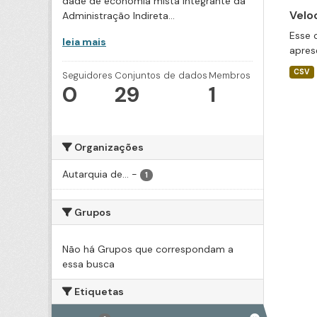
dade de economia mista integrante da
Velo
Administração Indireta...
Esse 
leia mais
apres
CSV
Seguidores
Conjuntos de dados
Membros
0
29
1
Organizações
Autarquia de...
-
1
Grupos
Não há Grupos que correspondam a
essa busca
Etiquetas