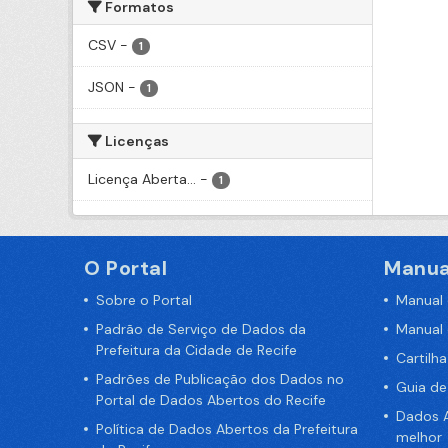
Formatos
CSV
-
1
JSON
-
1
Licenças
Licença Aberta...
-
1
O Portal
Manua
Sobre o Portal
Manual
Padrão de Serviço de Dados da
Manual
Prefeitura da Cidade de Recife
Cartilh
Padrões de Publicação dos Dados no
Guia d
Portal de Dados Abertos do Recife
Dados A
Política de Dados Abertos da Prefeitura
melhor