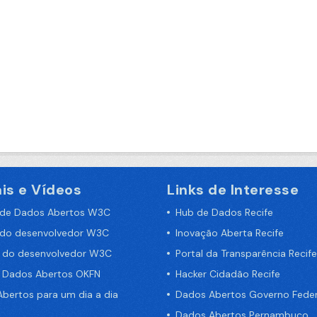
is e Vídeos
Links de Interesse
 de Dados Abertos W3C
Hub de Dados Recife
 do desenvolvedor W3C
Inovação Aberta Recife
a do desenvolvedor W3C
Portal da Transparência Recife
e Dados Abertos OKFN
Hacker Cidadão Recife
bertos para um dia a dia
Dados Abertos Governo Feder
Dados Abertos Pernambuco