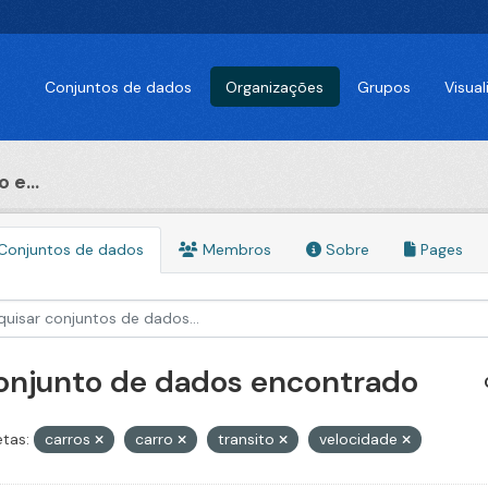
Conjuntos de dados
Organizações
Grupos
Visua
 e...
Conjuntos de dados
Membros
Sobre
Pages
conjunto de dados encontrado
etas:
carros
carro
transito
velocidade