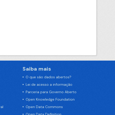
Saiba mais
O que são dados abertos?
Lei de acesso a informação
Parceria para Governo Aberto
Open Knowledge Foundation
al
Open Data Commons
Open Data Definition