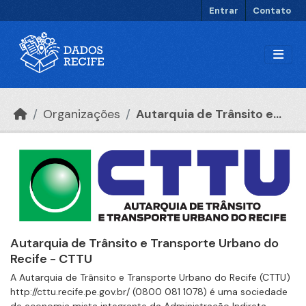
Ir para o conteúdo principal
Entrar
Contato
Organizações
Autarquia de Trânsito e...
Autarquia de Trânsito e Transporte Urbano do
Recife - CTTU
A Autarquia de Trânsito e Transporte Urbano do Recife (CTTU)
http://cttu.recife.pe.gov.br/ (0800 081 1078) é uma sociedade