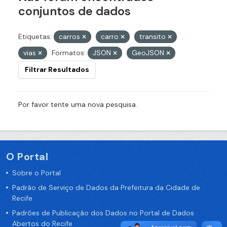
conjuntos de dados
Etiquetas:
carros
carro
transito
vias
Formatos:
JSON
GeoJSON
Filtrar Resultados
Por favor tente uma nova pesquisa.
O Portal
Sobre o Portal
Padrão de Serviço de Dados da Prefeitura da Cidade de
Recife
Padrões de Publicação dos Dados no Portal de Dados
Abertos do Recife