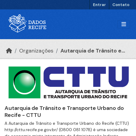
Ir para o conteúdo principal
Entrar
Contato
Organizações
Autarquia de Trânsito e...
Autarquia de Trânsito e Transporte Urbano do
Recife - CTTU
A Autarquia de Trânsito e Transporte Urbano do Recife (CTTU)
http://cttu.recife.pe.gov.br/ (0800 081 1078) é uma sociedade