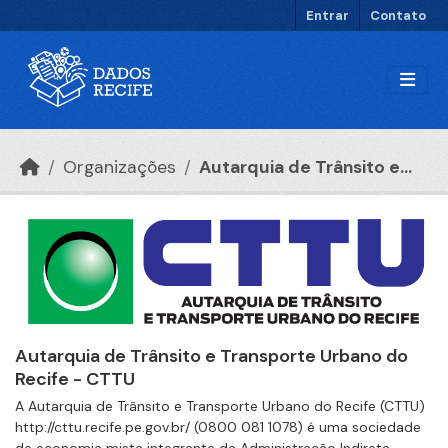
Ir para o conteúdo principal
Entrar
Contato
Organizações
Autarquia de Trânsito e...
Autarquia de Trânsito e Transporte Urbano do
Recife - CTTU
A Autarquia de Trânsito e Transporte Urbano do Recife (CTTU)
http://cttu.recife.pe.gov.br/ (0800 081 1078) é uma sociedade