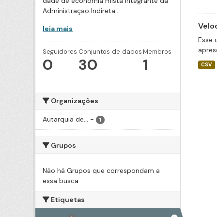
dade de economia mista integrante da
Administração Indireta...
Velo
leia mais
Esse 
apres
Seguidores
Conjuntos de dados
Membros
0
30
1
CSV
Organizações
Autarquia de...
-
1
Grupos
Não há Grupos que correspondam a
essa busca
Etiquetas