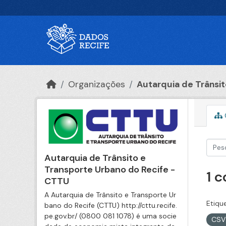
Ir para o conteúdo principal
Organizações
Autarquia de Trânsito
Autarquia de Trânsito e
Transporte Urbano do Recife -
1 
CTTU
A Autarquia de Trânsito e Transporte Ur
Etiqu
bano do Recife (CTTU) http://cttu.recife.
pe.gov.br/ (0800 081 1078) é uma socie
CS