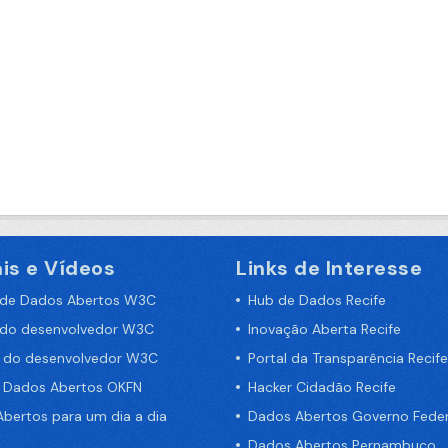
is e Vídeos
Links de Interesse
 de Dados Abertos W3C
Hub de Dados Recife
 do desenvolvedor W3C
Inovação Aberta Recife
a do desenvolvedor W3C
Portal da Transparência Recife
e Dados Abertos OKFN
Hacker Cidadão Recife
bertos para um dia a dia
Dados Abertos Governo Feder
Dados Abertos Pernambuco