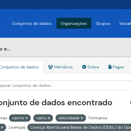
Conjuntos de dados
Organizações
Grupos
Visua
 e...
Conjuntos de dados
Membros
Sobre
Pages
conjunto de dados encontrado
etas:
carros
carro
velocidade
Formatos:
V
Licenças:
Licença Aberta para Bases de Dados (ODbL) do 