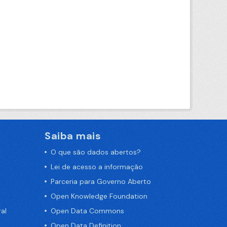
Saiba mais
O que são dados abertos?
Lei de acesso a informação
Parceria para Governo Aberto
Open Knowledge Foundation
al
Open Data Commons
Open Data Definition