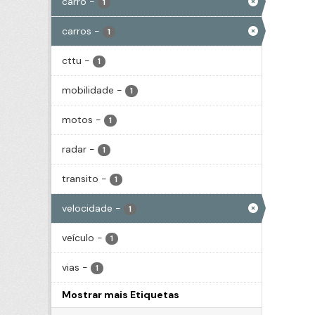
carro
-
1
carros
-
1
cttu
-
1
mobilidade
-
1
motos
-
1
radar
-
1
transito
-
1
velocidade
-
1
veículo
-
1
vias
-
1
Mostrar mais Etiquetas