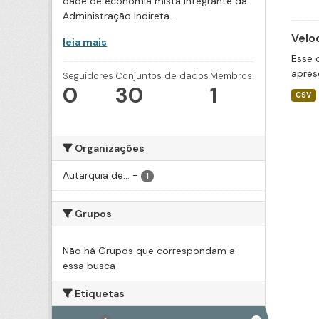
dade de economia mista integrante da
Administração Indireta...
Velo
leia mais
Esse 
apres
Seguidores
Conjuntos de dados
Membros
0
30
1
CSV
Organizações
Autarquia de...
-
1
Grupos
Não há Grupos que correspondam a
essa busca
Etiquetas