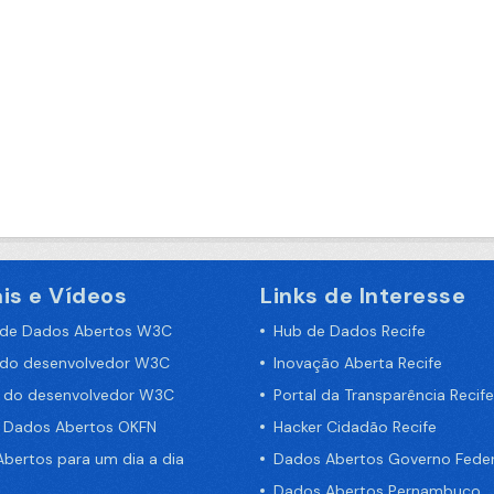
is e Vídeos
Links de Interesse
 de Dados Abertos W3C
Hub de Dados Recife
 do desenvolvedor W3C
Inovação Aberta Recife
a do desenvolvedor W3C
Portal da Transparência Recife
e Dados Abertos OKFN
Hacker Cidadão Recife
bertos para um dia a dia
Dados Abertos Governo Feder
Dados Abertos Pernambuco