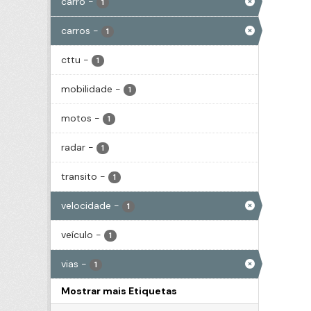
carro
-
1
carros
-
1
cttu
-
1
mobilidade
-
1
motos
-
1
radar
-
1
transito
-
1
velocidade
-
1
veículo
-
1
vias
-
1
Mostrar mais Etiquetas