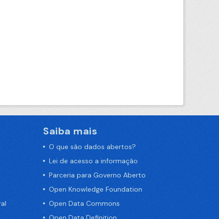
Saiba mais
O que são dados abertos?
Lei de acesso a informação
Parceria para Governo Aberto
Open Knowledge Foundation
al
Open Data Commons
Open Data Definition