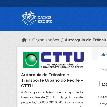
Ir para o conteúdo principal
Organizações
Autarquia de Trânsito
Autarquia de Trânsito e
Transporte Urbano do Recife -
1 
CTTU
A Autarquia de Trânsito e Transporte Ur
Etiqu
bano do Recife (CTTU) http://cttu.recife.
pe.gov.br/ (0800 081 1078) é uma socie
Forma