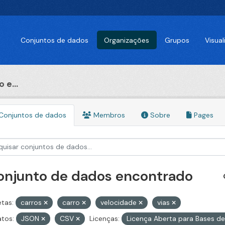
Conjuntos de dados
Organizações
Grupos
Visua
 e...
Conjuntos de dados
Membros
Sobre
Pages
conjunto de dados encontrado
etas:
carros
carro
velocidade
vias
tos:
JSON
CSV
Licenças:
Licença Aberta para Bases