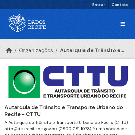
Ir para o conteúdo principal
Entrar
Contato
Organizações
Autarquia de Trânsito e...
Autarquia de Trânsito e Transporte Urbano do
Recife - CTTU
A Autarquia de Trânsito e Transporte Urbano do Recife (CTTU)
http://cttu.recife.pe.gov.br/ (0800 081 1078) é uma sociedade