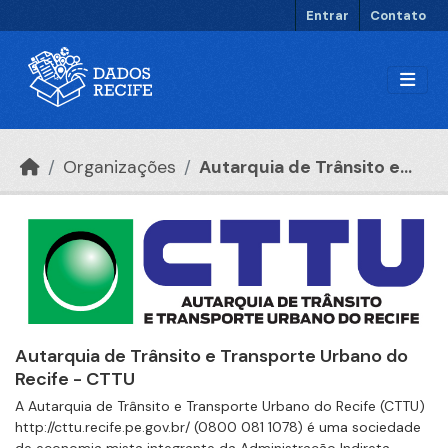
Ir para o conteúdo principal
Entrar
Contato
Organizações
Autarquia de Trânsito e...
Autarquia de Trânsito e Transporte Urbano do
Recife - CTTU
A Autarquia de Trânsito e Transporte Urbano do Recife (CTTU)
http://cttu.recife.pe.gov.br/ (0800 081 1078) é uma sociedade