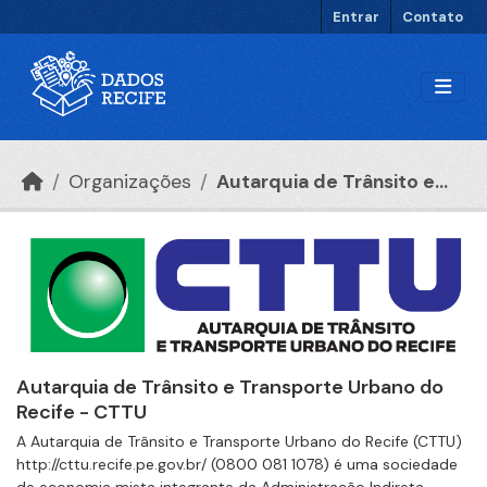
Ir para o conteúdo principal
Entrar
Contato
Organizações
Autarquia de Trânsito e...
Autarquia de Trânsito e Transporte Urbano do
Recife - CTTU
A Autarquia de Trânsito e Transporte Urbano do Recife (CTTU)
http://cttu.recife.pe.gov.br/ (0800 081 1078) é uma sociedade