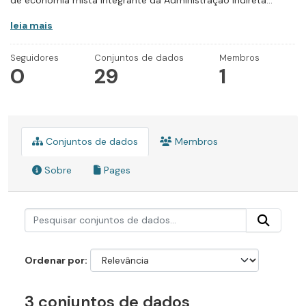
de economia mista integrante da Administração Indireta...
leia mais
Seguidores
Conjuntos de dados
Membros
0
29
1
Conjuntos de dados
Membros
Sobre
Pages
Ordenar por
3 conjuntos de dados