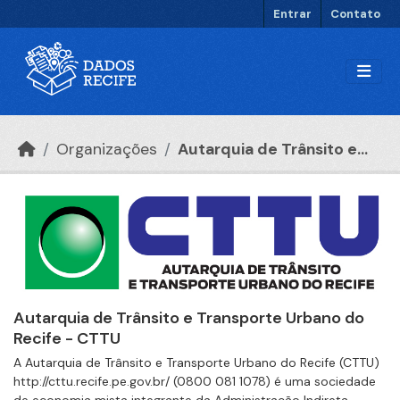
Ir para o conteúdo principal
Entrar
Contato
Organizações
Autarquia de Trânsito e...
Autarquia de Trânsito e Transporte Urbano do
Recife - CTTU
A Autarquia de Trânsito e Transporte Urbano do Recife (CTTU)
http://cttu.recife.pe.gov.br/ (0800 081 1078) é uma sociedade