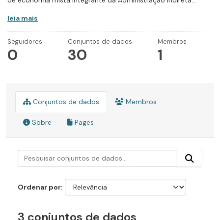
de economia mista integrante da Administração Indireta...
leia mais
Seguidores
Conjuntos de dados
Membros
0
30
1
Conjuntos de dados
Membros
Sobre
Pages
Ordenar por
3 conjuntos de dados