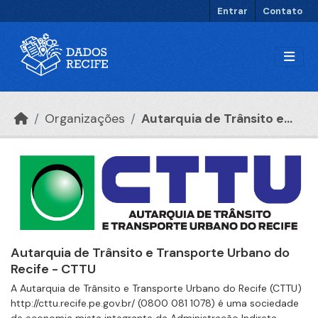
Ir para o conteúdo principal
Entrar
Contato
Organizações
Autarquia de Trânsito e...
Autarquia de Trânsito e Transporte Urbano do
Recife - CTTU
A Autarquia de Trânsito e Transporte Urbano do Recife (CTTU)
http://cttu.recife.pe.gov.br/ (0800 081 1078) é uma sociedade