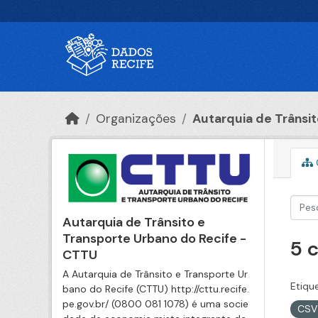
Ir para o conteúdo principal
Organizações
Autarquia de Trânsito
Autarquia de Trânsito e
Transporte Urbano do Recife -
5 
CTTU
A Autarquia de Trânsito e Transporte Ur
Etiqu
bano do Recife (CTTU) http://cttu.recife.
pe.gov.br/ (0800 081 1078) é uma socie
CS