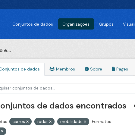
Conjuntos de dados
Organizações
Grupos
Visua
 e...
Conjuntos de dados
Membros
Sobre
Pages
conjuntos de dados encontrados
etas:
carros
radar
mobilidade
Formatos:
V