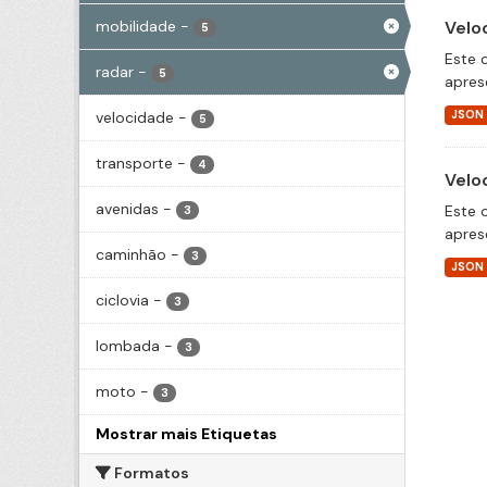
mobilidade
-
Velo
5
Este 
radar
-
5
apres
velocidade
-
JSON
5
transporte
-
4
Velo
avenidas
-
Este 
3
apres
caminhão
-
3
JSON
ciclovia
-
3
lombada
-
3
moto
-
3
Mostrar mais Etiquetas
Formatos