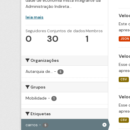
dade de economia mista integrante da
Administração Indireta...
Velo
leia mais
Este 
apres
Seguidores
Conjuntos de dados
Membros
0
30
1
JSON
Velo
Organizações
Esse 
apres
Autarquia de...
-
5
CSV
Grupos
Velo
Mobilidade
-
1
Esse 
apres
Etiquetas
CSV
carros
-
5