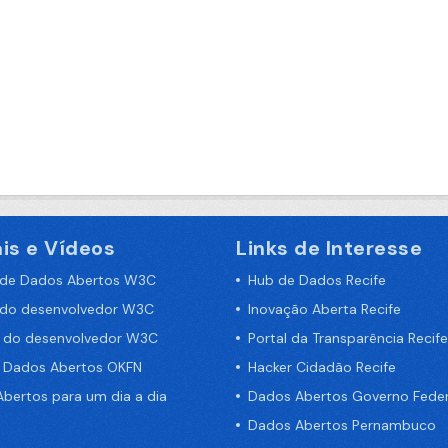
is e Vídeos
Links de Interesse
 de Dados Abertos W3C
Hub de Dados Recife
 do desenvolvedor W3C
Inovação Aberta Recife
a do desenvolvedor W3C
Portal da Transparência Recife
e Dados Abertos OKFN
Hacker Cidadão Recife
bertos para um dia a dia
Dados Abertos Governo Feder
Dados Abertos Pernambuco