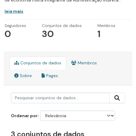
de economia mista integrante da Administração Indireta...
leia mais
Seguidores
Conjuntos de dados
Membros
0
30
1
Conjuntos de dados
Membros
Sobre
Pages
Ordenar por
3 conjuntos de dados