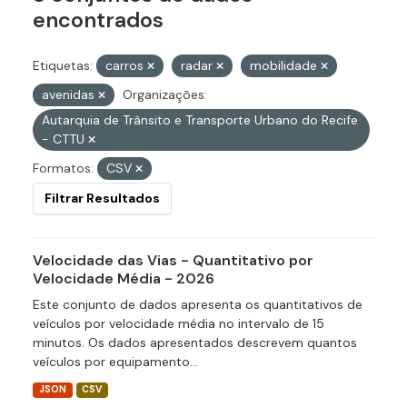
encontrados
Etiquetas:
carros
radar
mobilidade
avenidas
Organizações:
Autarquia de Trânsito e Transporte Urbano do Recife
- CTTU
Formatos:
CSV
Filtrar Resultados
Velocidade das Vias - Quantitativo por
Velocidade Média - 2026
Este conjunto de dados apresenta os quantitativos de
veículos por velocidade média no intervalo de 15
minutos. Os dados apresentados descrevem quantos
veículos por equipamento...
JSON
CSV