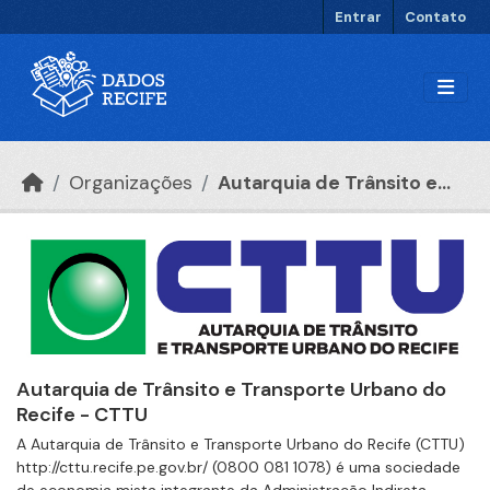
Ir para o conteúdo principal
Entrar
Contato
Organizações
Autarquia de Trânsito e...
Autarquia de Trânsito e Transporte Urbano do
Recife - CTTU
A Autarquia de Trânsito e Transporte Urbano do Recife (CTTU)
http://cttu.recife.pe.gov.br/ (0800 081 1078) é uma sociedade