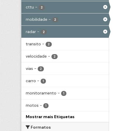
cttu
-
2
mobilidade
-
2
radar
-
2
transito
-
2
velocidade
-
2
vias
-
2
carro
-
1
monitoramento
-
1
motos
-
1
Mostrar mais Etiquetas
Formatos