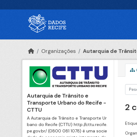
Ir para o conteúdo principal
Organizações
Autarquia de Trânsito
Autarquia de Trânsito e
Transporte Urbano do Recife -
2 
CTTU
A Autarquia de Trânsito e Transporte Ur
Etiqu
bano do Recife (CTTU) http://cttu.recife.
pe.gov.br/ (0800 081 1078) é uma socie
Organ