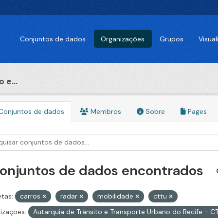
Conjuntos de dados
Organizações
Grupos
Visua
 e...
Conjuntos de dados
Membros
Sobre
Pages
conjuntos de dados encontrados
etas:
carros
radar
mobilidade
cttu
izações:
Autarquia de Trânsito e Transporte Urbano do Recife - 