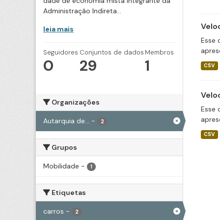
dade de economia mista integrante da
Administração Indireta...
Velo
leia mais
Esse 
apres
Seguidores
Conjuntos de dados
Membros
0
29
1
CSV
Velo
Organizações
Esse 
apres
Autarquia de...
-
2
CSV
Grupos
Mobilidade
-
1
Etiquetas
carros
-
2