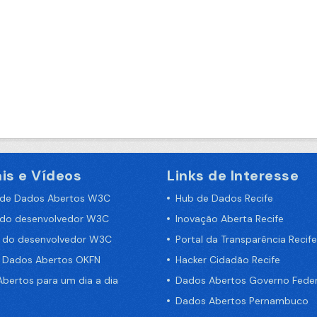
is e Vídeos
Links de Interesse
 de Dados Abertos W3C
Hub de Dados Recife
 do desenvolvedor W3C
Inovação Aberta Recife
a do desenvolvedor W3C
Portal da Transparência Recife
e Dados Abertos OKFN
Hacker Cidadão Recife
bertos para um dia a dia
Dados Abertos Governo Feder
Dados Abertos Pernambuco