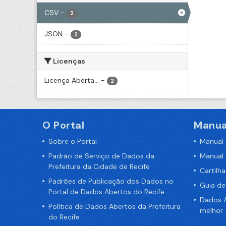
CSV
-
2
JSON
-
2
Licenças
Licença Aberta...
-
2
O Portal
Manua
Sobre o Portal
Manual
Padrão de Serviço de Dados da
Manual
Prefeitura da Cidade de Recife
Cartilh
Padrões de Publicação dos Dados no
Guia d
Portal de Dados Abertos do Recife
Dados A
Política de Dados Abertos da Prefeitura
melhor
do Recife