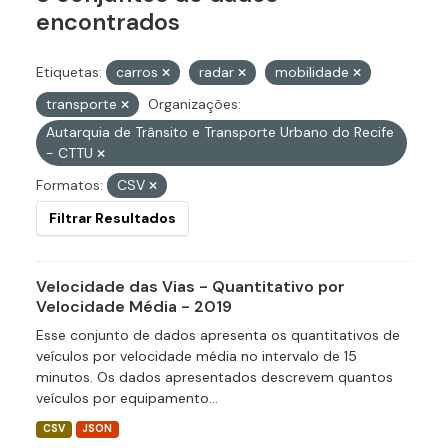
encontrados
Etiquetas:
carros
radar
mobilidade
transporte
Organizações:
Autarquia de Trânsito e Transporte Urbano do Recife
- CTTU
Formatos:
CSV
Filtrar Resultados
Velocidade das Vias - Quantitativo por
Velocidade Média - 2019
Esse conjunto de dados apresenta os quantitativos de
veículos por velocidade média no intervalo de 15
minutos. Os dados apresentados descrevem quantos
veículos por equipamento...
CSV
JSON