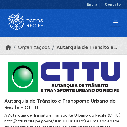
Ir para o conteúdo principal
Entrar
Contato
Organizações
Autarquia de Trânsito e...
Autarquia de Trânsito e Transporte Urbano do
Recife - CTTU
A Autarquia de Trânsito e Transporte Urbano do Recife (CTTU)
http://cttu.recife.pe.gov.br/ (0800 081 1078) é uma sociedade