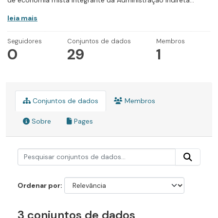
de economia mista integrante da Administração Indireta...
leia mais
Seguidores
Conjuntos de dados
Membros
0
29
1
Conjuntos de dados
Membros
Sobre
Pages
Ordenar por
3 conjuntos de dados