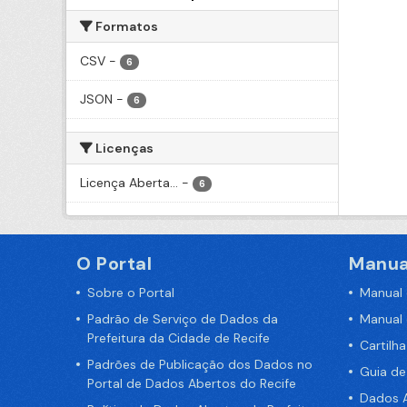
Formatos
CSV
-
6
JSON
-
6
Licenças
Licença Aberta...
-
6
O Portal
Manua
Sobre o Portal
Manual
Padrão de Serviço de Dados da
Manual
Prefeitura da Cidade de Recife
Cartilh
Padrões de Publicação dos Dados no
Guia d
Portal de Dados Abertos do Recife
Dados A