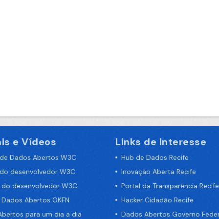
is e Vídeos
Links de Interesse
 de Dados Abertos W3C
Hub de Dados Recife
 do desenvolvedor W3C
Inovação Aberta Recife
a do desenvolvedor W3C
Portal da Transparência Recife
e Dados Abertos OKFN
Hacker Cidadão Recife
bertos para um dia a dia
Dados Abertos Governo Feder