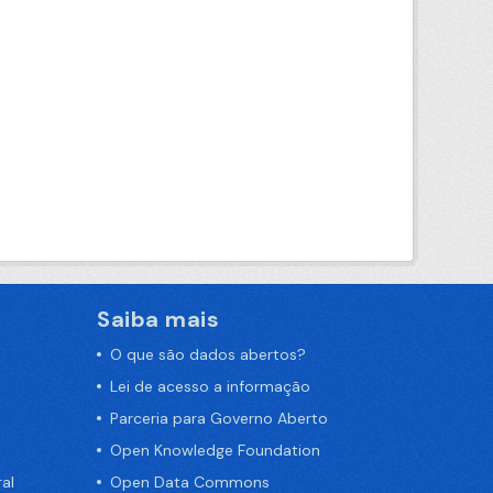
Saiba mais
O que são dados abertos?
Lei de acesso a informação
Parceria para Governo Aberto
Open Knowledge Foundation
al
Open Data Commons