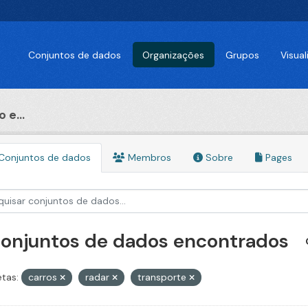
Conjuntos de dados
Organizações
Grupos
Visua
 e...
Conjuntos de dados
Membros
Sobre
Pages
conjuntos de dados encontrados
etas:
carros
radar
transporte