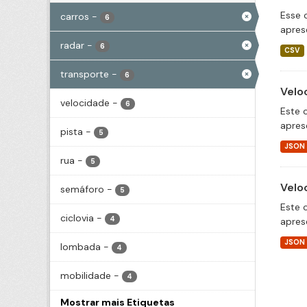
Esse 
carros
-
6
apres
radar
-
6
CSV
transporte
-
6
Velo
velocidade
-
6
Este 
apres
pista
-
5
JSON
rua
-
5
Velo
semáforo
-
5
Este 
ciclovia
-
4
apres
JSON
lombada
-
4
mobilidade
-
4
Mostrar mais Etiquetas