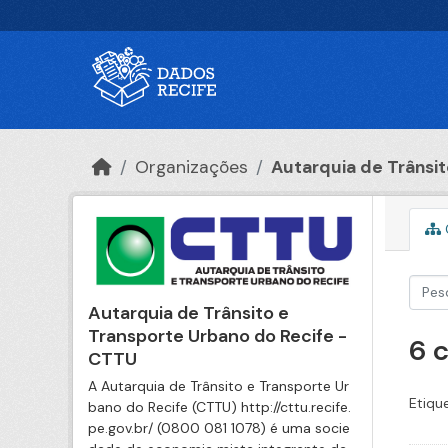
Ir para o conteúdo principal
Organizações
Autarquia de Trânsito
Autarquia de Trânsito e
Transporte Urbano do Recife -
6 
CTTU
A Autarquia de Trânsito e Transporte Ur
Etiqu
bano do Recife (CTTU) http://cttu.recife.
pe.gov.br/ (0800 081 1078) é uma socie