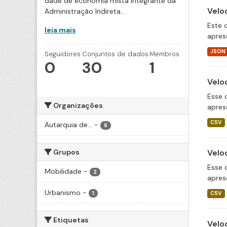
dade de economia mista integrante da
Velo
Administração Indireta...
Este 
leia mais
apres
JSON
Seguidores
Conjuntos de dados
Membros
0
30
1
Velo
Esse 
Organizações
apres
CSV
Autarquia de...
-
6
Grupos
Velo
Esse 
Mobilidade
-
2
apres
Urbanismo
-
1
CSV
Etiquetas
Velo