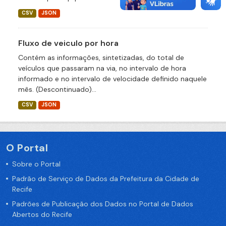
CSV
JSON
Fluxo de veiculo por hora
Contém as informações, sintetizadas, do total de
veículos que passaram na via, no intervalo de hora
informado e no intervalo de velocidade definido naquele
mês. (Descontinuado)...
CSV
JSON
O Portal
Sobre o Portal
Padrão de Serviço de Dados da Prefeitura da Cidade de
Recife
Padrões de Publicação dos Dados no Portal de Dados
Abertos do Recife