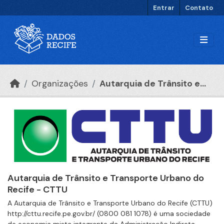
Ir para o conteúdo principal
Entrar
Contato
Organizações
Autarquia de Trânsito e...
Autarquia de Trânsito e Transporte Urbano do
Recife - CTTU
A Autarquia de Trânsito e Transporte Urbano do Recife (CTTU)
http://cttu.recife.pe.gov.br/ (0800 081 1078) é uma sociedade