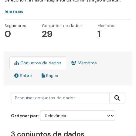
de economia mista integrante da Administração Indireta...
leia mais
Seguidores
Conjuntos de dados
Membros
0
29
1
Conjuntos de dados
Membros
Sobre
Pages
Ordenar por
3 conjuntos de dados