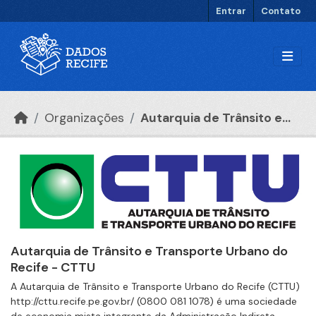
Ir para o conteúdo principal
Entrar
Contato
Organizações
Autarquia de Trânsito e...
Autarquia de Trânsito e Transporte Urbano do
Recife - CTTU
A Autarquia de Trânsito e Transporte Urbano do Recife (CTTU)
http://cttu.recife.pe.gov.br/ (0800 081 1078) é uma sociedade