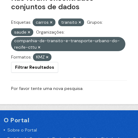
conjuntos de dados
Etiquetas:
carros
transito
Grupos:
saude
Organizações:
companhia-de-transito-e-transporte-urbano-do-
recife-cttu
Formatos:
KMZ
Filtrar Resultados
Por favor tente uma nova pesquisa.
O Portal
Sobre o Portal