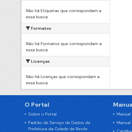
Não há Etiquetas que correspondam a
essa busca
Formatos
Não há Formatos que correspondam a
essa busca
Licenças
Não há Licenças que correspondam a
essa busca
O Portal
Manua
Sobre o Portal
Manual
Padrão de Serviço de Dados da
Manual
Prefeitura da Cidade de Recife
Cartilh