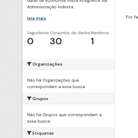
dade de economia mista integrante da
Administração Indireta...
Por f
leia mais
Seguidores
Conjuntos de dados
Membros
0
30
1
Organizações
Não há Organizações que
correspondam a essa busca
Grupos
Não há Grupos que correspondam a
essa busca
Etiquetas