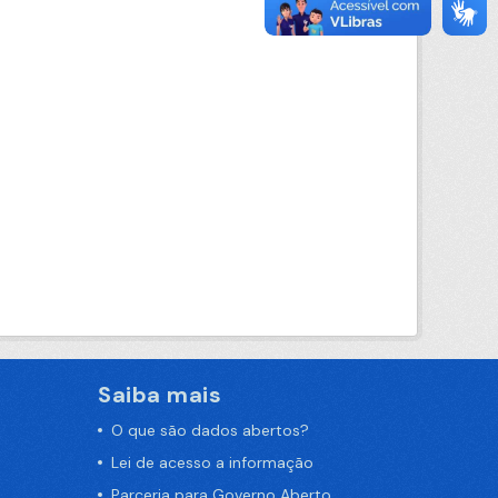
Saiba mais
O que são dados abertos?
Lei de acesso a informação
Parceria para Governo Aberto