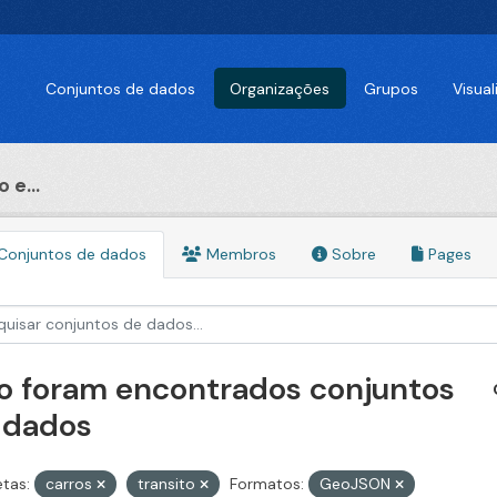
Conjuntos de dados
Organizações
Grupos
Visua
 e...
Conjuntos de dados
Membros
Sobre
Pages
o foram encontrados conjuntos
 dados
etas:
carros
transito
Formatos:
GeoJSON