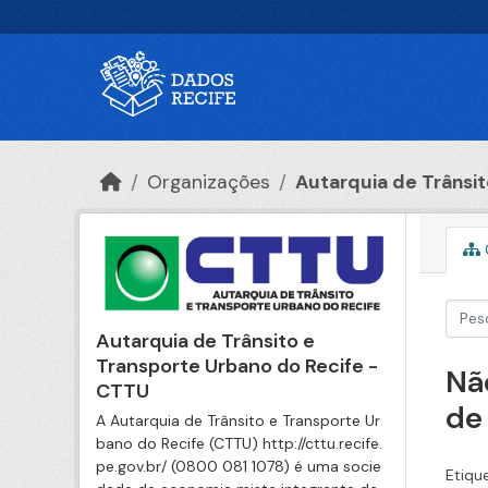
Ir para o conteúdo principal
Organizações
Autarquia de Trânsito
Autarquia de Trânsito e
Transporte Urbano do Recife -
Nã
CTTU
de
A Autarquia de Trânsito e Transporte Ur
bano do Recife (CTTU) http://cttu.recife.
pe.gov.br/ (0800 081 1078) é uma socie
Etiqu