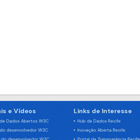
is e Vídeos
Links de Interesse
 de Dados Abertos W3C
Hub de Dados Recife
 do desenvolvedor W3C
Inovação Aberta Recife
a do desenvolvedor W3C
Portal da Transparência Recife