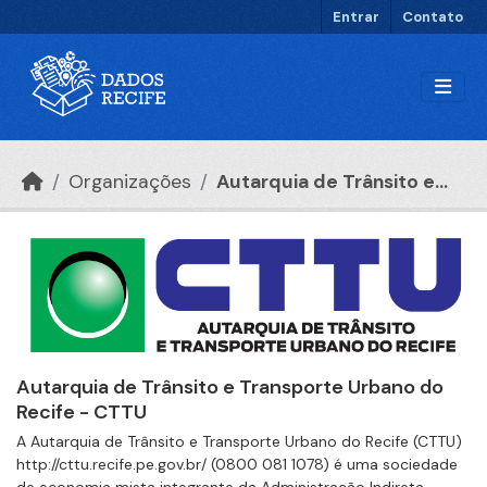
Ir para o conteúdo principal
Entrar
Contato
Organizações
Autarquia de Trânsito e...
Autarquia de Trânsito e Transporte Urbano do
Recife - CTTU
A Autarquia de Trânsito e Transporte Urbano do Recife (CTTU)
http://cttu.recife.pe.gov.br/ (0800 081 1078) é uma sociedade