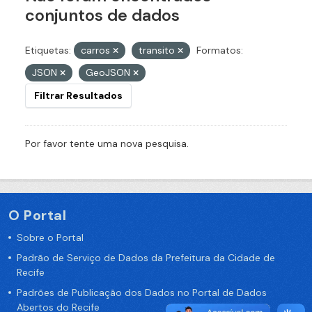
conjuntos de dados
Etiquetas:
carros
transito
Formatos:
JSON
GeoJSON
Filtrar Resultados
Por favor tente uma nova pesquisa.
O Portal
Sobre o Portal
Padrão de Serviço de Dados da Prefeitura da Cidade de
Recife
Padrões de Publicação dos Dados no Portal de Dados
Abertos do Recife