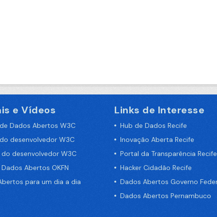
is e Vídeos
Links de Interesse
 de Dados Abertos W3C
Hub de Dados Recife
 do desenvolvedor W3C
Inovação Aberta Recife
a do desenvolvedor W3C
Portal da Transparência Recife
e Dados Abertos OKFN
Hacker Cidadão Recife
bertos para um dia a dia
Dados Abertos Governo Feder
Dados Abertos Pernambuco