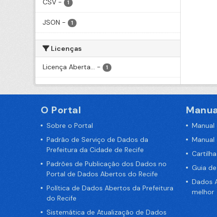
CSV
-
1
JSON
-
1
Licenças
Licença Aberta...
-
1
O Portal
Manua
Sobre o Portal
Manual
Padrão de Serviço de Dados da
Manual
Prefeitura da Cidade de Recife
Cartilh
Padrões de Publicação dos Dados no
Guia d
Portal de Dados Abertos do Recife
Dados A
Política de Dados Abertos da Prefeitura
melhor
do Recife
Sistemática de Atualização de Dados