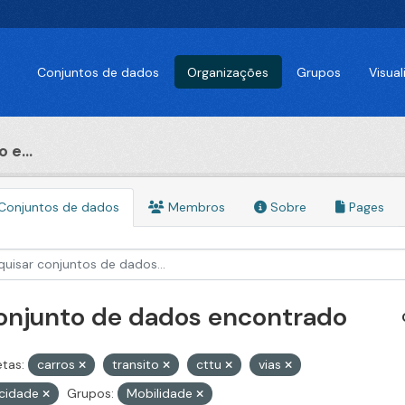
Conjuntos de dados
Organizações
Grupos
Visua
 e...
Conjuntos de dados
Membros
Sobre
Pages
conjunto de dados encontrado
etas:
carros
transito
cttu
vias
ocidade
Grupos:
Mobilidade