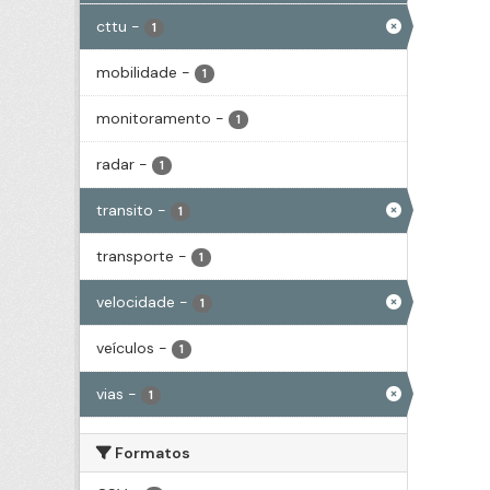
cttu
-
1
mobilidade
-
1
monitoramento
-
1
radar
-
1
transito
-
1
transporte
-
1
velocidade
-
1
veículos
-
1
vias
-
1
Formatos