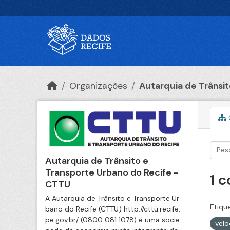
Ir para o conteúdo principal
Organizações
Autarquia de Trânsito
Autarquia de Trânsito e
Transporte Urbano do Recife -
1 
CTTU
A Autarquia de Trânsito e Transporte Ur
Etiqu
bano do Recife (CTTU) http://cttu.recife.
pe.gov.br/ (0800 081 1078) é uma socie
vel