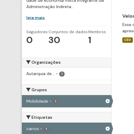
dade de economia mista integrante da
Administração Indireta...
Velo
leia mais
Esse 
apres
Seguidores
Conjuntos de dados
Membros
0
30
1
CSV
Organizações
Autarquia de...
-
1
Grupos
Mobilidade
-
1
Etiquetas
carros
-
1