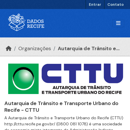
Ir para o conteúdo principal
Entrar
Contato
Organizações
Autarquia de Trânsito e...
Autarquia de Trânsito e Transporte Urbano do
Recife - CTTU
A Autarquia de Trânsito e Transporte Urbano do Recife (CTTU)
http://cttu.recife.pe.gov.br/ (0800 081 1078) é uma sociedade