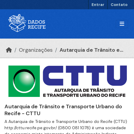
Ir para o conteúdo principal
Entrar
Contato
Organizações
Autarquia de Trânsito e...
Autarquia de Trânsito e Transporte Urbano do
Recife - CTTU
A Autarquia de Trânsito e Transporte Urbano do Recife (CTTU)
http://cttu.recife.pe.gov.br/ (0800 081 1078) é uma sociedade