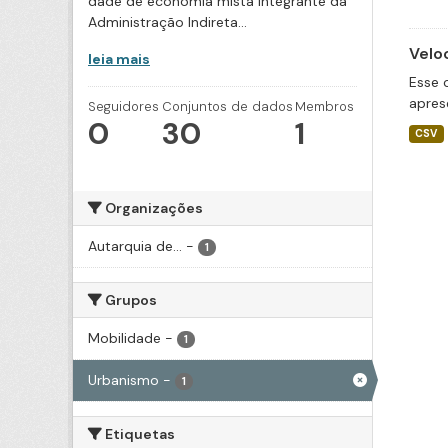
dade de economia mista integrante da
Administração Indireta...
Velo
leia mais
Esse 
apres
Seguidores
Conjuntos de dados
Membros
0
30
1
CSV
Organizações
Autarquia de...
-
1
Grupos
Mobilidade
-
1
Urbanismo
-
1
Etiquetas