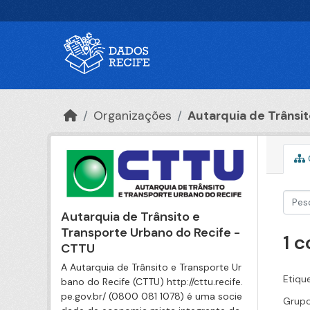
Ir para o conteúdo principal
Organizações
Autarquia de Trânsito
Autarquia de Trânsito e
Transporte Urbano do Recife -
1 
CTTU
A Autarquia de Trânsito e Transporte Ur
Etiqu
bano do Recife (CTTU) http://cttu.recife.
pe.gov.br/ (0800 081 1078) é uma socie
Grupo