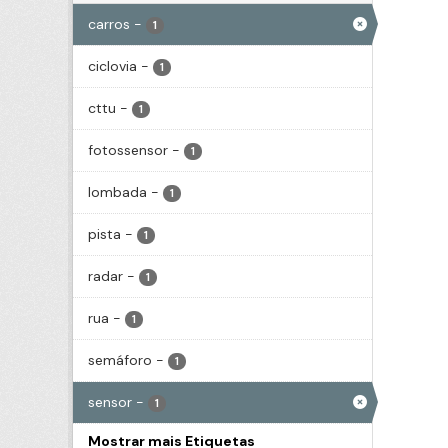
carros
-
1
ciclovia
-
1
cttu
-
1
fotossensor
-
1
lombada
-
1
pista
-
1
radar
-
1
rua
-
1
semáforo
-
1
sensor
-
1
Mostrar mais Etiquetas