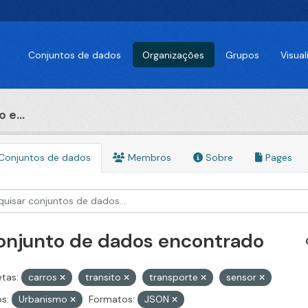
Conjuntos de dados
Organizações
Grupos
Visua
 e...
Conjuntos de dados
Membros
Sobre
Pages
conjunto de dados encontrado
etas:
carros
transito
transporte
sensor
s:
Urbanismo
Formatos:
JSON