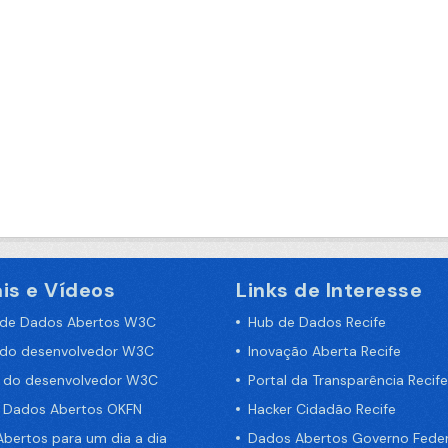
is e Vídeos
Links de Interesse
 de Dados Abertos W3C
Hub de Dados Recife
 do desenvolvedor W3C
Inovação Aberta Recife
a do desenvolvedor W3C
Portal da Transparência Recife
e Dados Abertos OKFN
Hacker Cidadão Recife
bertos para um dia a dia
Dados Abertos Governo Feder