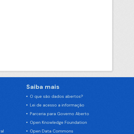
Saiba mais
O que são dados abertos?
Lei de acesso a informação
Parceria para Governo Aberto
Open Knowledge Foundation
al
Open Data Commons