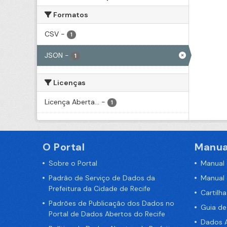
Formatos
CSV
-
1
JSON
-
1
Licenças
Licença Aberta...
-
1
O Portal
Manua
Sobre o Portal
Manual
Padrão de Serviço de Dados da
Manual
Prefeitura da Cidade de Recife
Cartilh
Padrões de Publicação dos Dados no
Guia d
Portal de Dados Abertos do Recife
Dados A