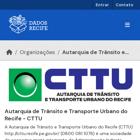
Ir para o conteúdo principal
Entrar
Contato
Organizações
Autarquia de Trânsito e...
Autarquia de Trânsito e Transporte Urbano do
Recife - CTTU
A Autarquia de Trânsito e Transporte Urbano do Recife (CTTU)
http://cttu.recife.pe.gov.br/ (0800 081 1078) é uma sociedade