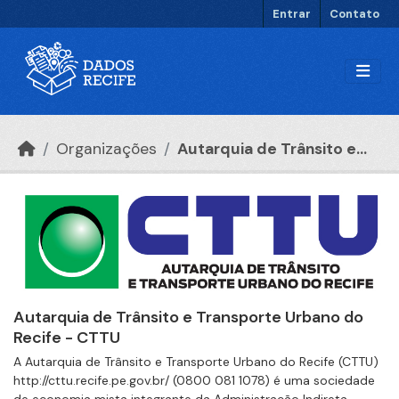
Ir para o conteúdo principal
Entrar
Contato
Organizações
Autarquia de Trânsito e...
Autarquia de Trânsito e Transporte Urbano do
Recife - CTTU
A Autarquia de Trânsito e Transporte Urbano do Recife (CTTU)
http://cttu.recife.pe.gov.br/ (0800 081 1078) é uma sociedade