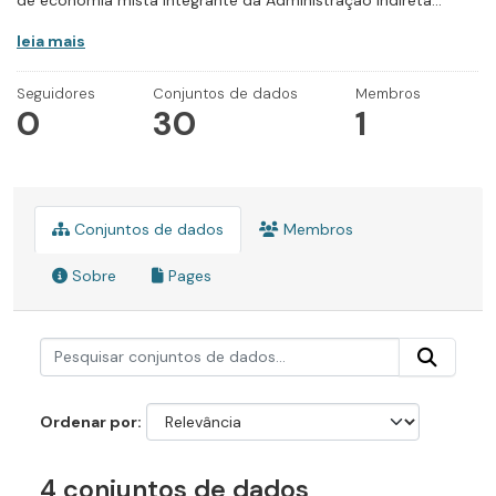
de economia mista integrante da Administração Indireta...
leia mais
Seguidores
Conjuntos de dados
Membros
0
30
1
Conjuntos de dados
Membros
Sobre
Pages
Ordenar por
4 conjuntos de dados