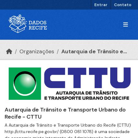
Ir para o conteúdo principal
Entrar
Contato
Organizações
Autarquia de Trânsito e...
Autarquia de Trânsito e Transporte Urbano do
Recife - CTTU
A Autarquia de Trânsito e Transporte Urbano do Recife (CTTU)
http://cttu.recife.pe.gov.br/ (0800 081 1078) é uma sociedade