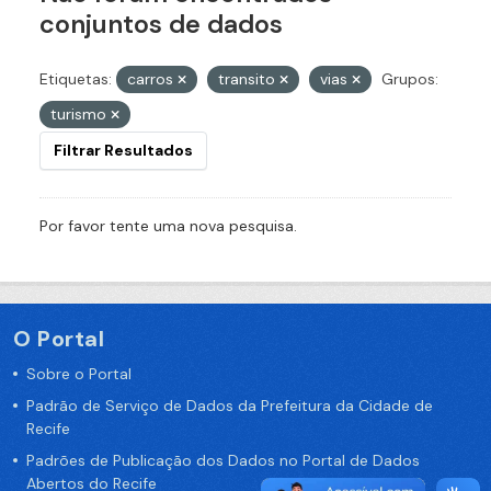
conjuntos de dados
Etiquetas:
carros
transito
vias
Grupos:
turismo
Filtrar Resultados
Por favor tente uma nova pesquisa.
O Portal
Sobre o Portal
Padrão de Serviço de Dados da Prefeitura da Cidade de
Recife
Padrões de Publicação dos Dados no Portal de Dados
Abertos do Recife