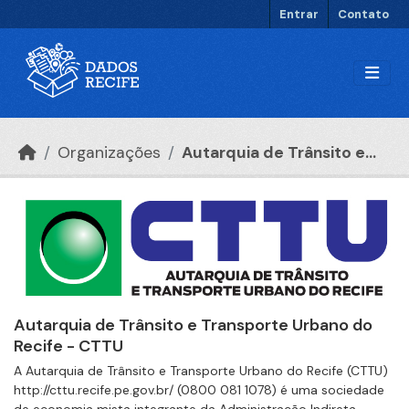
Ir para o conteúdo principal
Entrar
Contato
Organizações
Autarquia de Trânsito e...
Autarquia de Trânsito e Transporte Urbano do
Recife - CTTU
A Autarquia de Trânsito e Transporte Urbano do Recife (CTTU)
http://cttu.recife.pe.gov.br/ (0800 081 1078) é uma sociedade