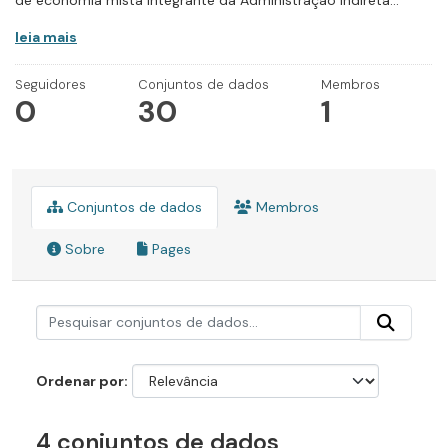
de economia mista integrante da Administração Indireta...
leia mais
Seguidores
Conjuntos de dados
Membros
0
30
1
Conjuntos de dados
Membros
Sobre
Pages
Ordenar por
4 conjuntos de dados