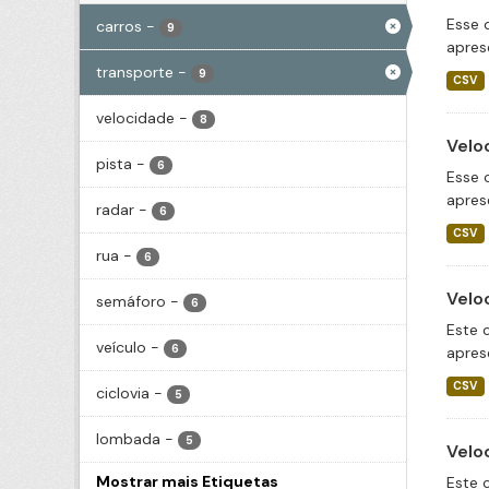
Esse 
carros
-
9
apres
transporte
-
9
CSV
velocidade
-
8
Velo
pista
-
6
Esse 
apres
radar
-
6
CSV
rua
-
6
Velo
semáforo
-
6
Este 
veículo
-
6
apres
CSV
ciclovia
-
5
lombada
-
5
Velo
Mostrar mais Etiquetas
Este 