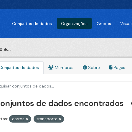
Conjuntos de dados
Organizações
Grupos
Visua
 e...
Conjuntos de dados
Membros
Sobre
Pages
conjuntos de dados encontrados
etas:
carros
transporte