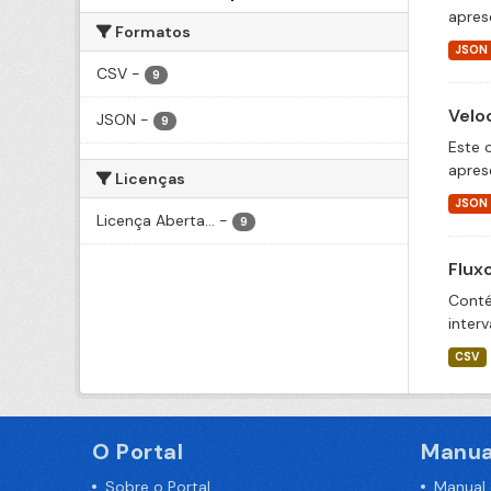
apres
Formatos
JSON
CSV
-
9
Velo
JSON
-
9
Este 
apres
Licenças
JSON
Licença Aberta...
-
9
Flux
Conté
inter
CSV
O Portal
Manua
Sobre o Portal
Manual