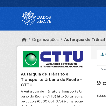
Ir para o conteúdo principal
Organizações
Autarquia de Trânsito
Autarquia de Trânsito e
Transporte Urbano do Recife -
9 
CTTU
A Autarquia de Trânsito e Transporte Ur
Etiqu
bano do Recife (CTTU) http://cttu.recife.
pe.gov.br/ (0800 081 1078) é uma socie