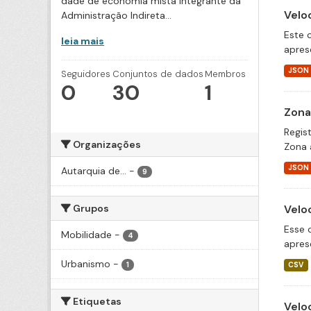
dade de economia mista integrante da
Velo
Administração Indireta...
Este 
leia mais
apres
JSON
Seguidores
Conjuntos de dados
Membros
0
30
1
Zona
Regis
Organizações
Zona 
JSON
Autarquia de...
-
9
Grupos
Velo
Esse 
Mobilidade
-
4
apres
Urbanismo
-
1
CSV
Etiquetas
Velo