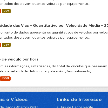
entados descrevem quantos veículos por equipamento...
CSV
cidade das Vias - Quantitativo por Velocidade Média - 
conjunto de dados apresenta os quantitativos de veículos por veloc
entados descrevem quantos veículos por equipamento...
CSV
o de veiculo por hora
m as informações, sintetizadas, do total de veículos que passaram 
valo de velocidade definido naquele mês. (Descontinuado)...
JSON
is e Vídeos
Links de Interesse
 de Dados Abertos W3C
Hub de Dados Recife