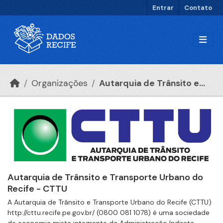
Ir para o conteúdo principal
Entrar
Contato
Organizações
Autarquia de Trânsito e...
Autarquia de Trânsito e Transporte Urbano do
Recife - CTTU
A Autarquia de Trânsito e Transporte Urbano do Recife (CTTU)
http://cttu.recife.pe.gov.br/ (0800 081 1078) é uma sociedade