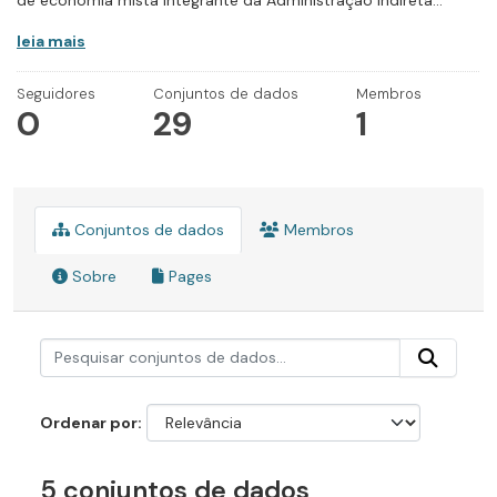
de economia mista integrante da Administração Indireta...
leia mais
Seguidores
Conjuntos de dados
Membros
0
29
1
Conjuntos de dados
Membros
Sobre
Pages
Ordenar por
5 conjuntos de dados