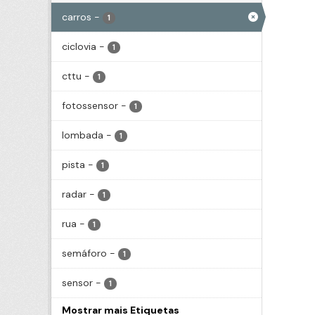
carros
-
1
ciclovia
-
1
cttu
-
1
fotossensor
-
1
lombada
-
1
pista
-
1
radar
-
1
rua
-
1
semáforo
-
1
sensor
-
1
Mostrar mais Etiquetas