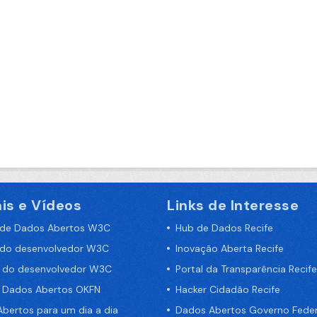
is e Vídeos
Links de Interesse
 de Dados Abertos W3C
Hub de Dados Recife
 do desenvolvedor W3C
Inovação Aberta Recife
a do desenvolvedor W3C
Portal da Transparência Recife
e Dados Abertos OKFN
Hacker Cidadão Recife
bertos para um dia a dia
Dados Abertos Governo Feder