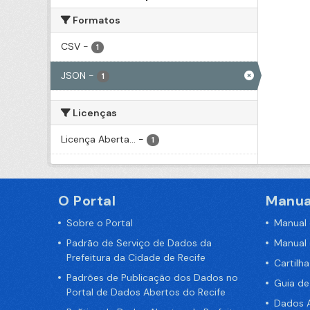
Formatos
CSV
-
1
JSON
-
1
Licenças
Licença Aberta...
-
1
O Portal
Manua
Sobre o Portal
Manual
Padrão de Serviço de Dados da
Manual
Prefeitura da Cidade de Recife
Cartilh
Padrões de Publicação dos Dados no
Guia d
Portal de Dados Abertos do Recife
Dados A