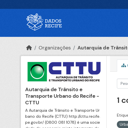
Ir para o conteúdo principal
Organizações
Autarquia de Trânsito
Autarquia de Trânsito e
Transporte Urbano do Recife -
1 
CTTU
A Autarquia de Trânsito e Transporte Ur
Etiqu
bano do Recife (CTTU) http://cttu.recife.
pe.gov.br/ (0800 081 1078) é uma socie
Urb