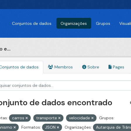
Conjuntos de dados
Organizações
Grupos
Visua
 e...
Conjuntos de dados
Membros
Sobre
Pages
conjunto de dados encontrado
etas:
carros
transporte
velocidade
Grupos:
anismo
Formatos:
JSON
Organizações:
Autarquia de Trân