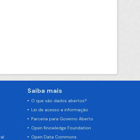
Saiba mais
O que são dados abertos?
Lei de acesso a informação
Parceria para Governo Aberto
Open Knowledge Foundation
al
Open Data Commons