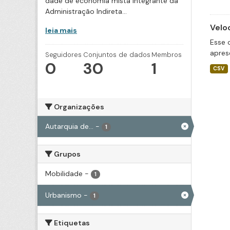
dade de economia mista integrante da
Administração Indireta...
Velo
leia mais
Esse 
apres
Seguidores
Conjuntos de dados
Membros
0
30
1
CSV
Organizações
Autarquia de...
-
1
Grupos
Mobilidade
-
1
Urbanismo
-
1
Etiquetas