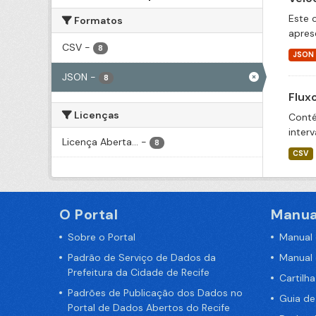
Este 
Formatos
apres
CSV
-
8
JSON
JSON
-
8
Flux
Licenças
Conté
inter
Licença Aberta...
-
8
CSV
O Portal
Manua
Sobre o Portal
Manual
Padrão de Serviço de Dados da
Manual
Prefeitura da Cidade de Recife
Cartilh
Padrões de Publicação dos Dados no
Guia d
Portal de Dados Abertos do Recife