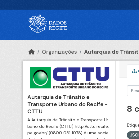
Ir para o conteúdo principal
Organizações
Autarquia de Trânsito
Autarquia de Trânsito e
Transporte Urbano do Recife -
8 
CTTU
A Autarquia de Trânsito e Transporte Ur
Etiqu
bano do Recife (CTTU) http://cttu.recife.
pe.gov.br/ (0800 081 1078) é uma socie
JS