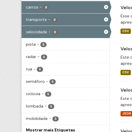
carros
-
Velo
8
Esse 
transporte
-
8
apres
velocidade
-
CSV
8
pista
-
6
Velo
radar
-
Este 
6
apres
rua
-
6
CSV
semáforo
-
6
Velo
ciclovia
-
5
Este 
apres
lombada
-
5
JSON
mobilidade
-
5
Mostrar mais Etiquetas
Velo