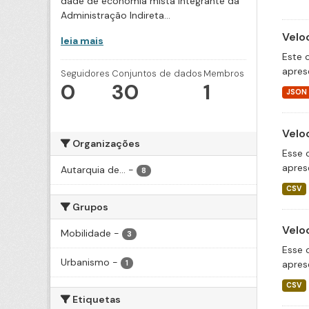
dade de economia mista integrante da
Administração Indireta...
Velo
leia mais
Este 
apres
Seguidores
Conjuntos de dados
Membros
0
30
1
JSON
Velo
Organizações
Esse 
apres
Autarquia de...
-
8
CSV
Grupos
Velo
Mobilidade
-
3
Esse 
Urbanismo
-
apres
1
CSV
Etiquetas