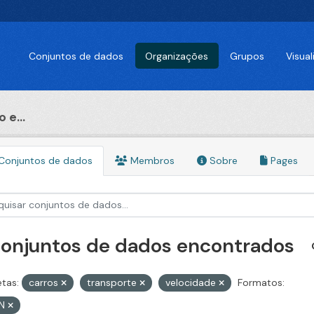
Conjuntos de dados
Organizações
Grupos
Visua
 e...
Conjuntos de dados
Membros
Sobre
Pages
conjuntos de dados encontrados
etas:
carros
transporte
velocidade
Formatos:
ON