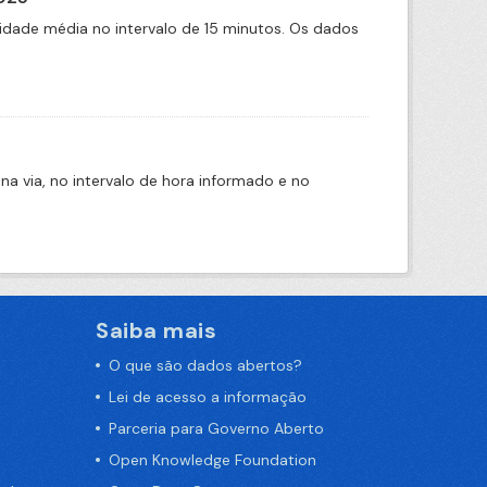
idade média no intervalo de 15 minutos. Os dados
na via, no intervalo de hora informado e no
Saiba mais
O que são dados abertos?
Lei de acesso a informação
Parceria para Governo Aberto
Open Knowledge Foundation