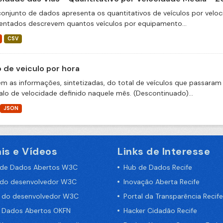
conjunto de dados apresenta os quantitativos de veículos por veloc
entados descrevem quantos veículos por equipamento...
CSV
o de veiculo por hora
m as informações, sintetizadas, do total de veículos que passaram 
valo de velocidade definido naquele mês. (Descontinuado)...
JSON
is e Vídeos
Links de Interesse
 de Dados Abertos W3C
Hub de Dados Recife
 do desenvolvedor W3C
Inovação Aberta Recife
a do desenvolvedor W3C
Portal da Transparência Recife
e Dados Abertos OKFN
Hacker Cidadão Recife