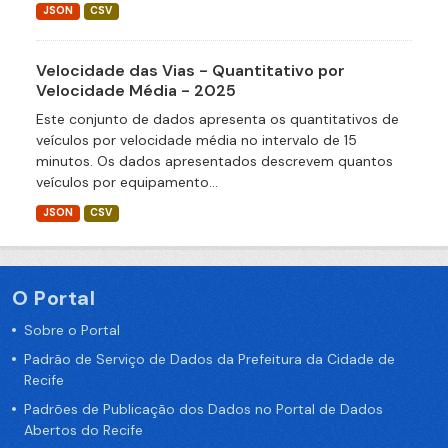
JSON
CSV
Velocidade das Vias - Quantitativo por
Velocidade Média - 2025
Este conjunto de dados apresenta os quantitativos de
veículos por velocidade média no intervalo de 15
minutos. Os dados apresentados descrevem quantos
veículos por equipamento...
JSON
CSV
O Portal
Sobre o Portal
Padrão de Serviço de Dados da Prefeitura da Cidade de
Recife
Padrões de Publicação dos Dados no Portal de Dados
Abertos do Recife