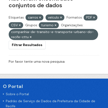
conjuntos de dados
Etiquetas:
carros
veículo
Formatos:
PDF
CSV
Grupos:
turismo
Organizações:
companhia-de-transito-e-transporte-urbano-do-
recife-cttu
Filtrar Resultados
Por favor tente uma nova pesquisa.
O Portal
Sobre o Portal
Padrão de Serviço de Dados da Prefeitura da Cidade de
Recife