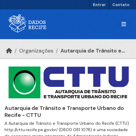
Ir para o conteúdo principal
Entrar
Contato
Organizações
Autarquia de Trânsito e...
Autarquia de Trânsito e Transporte Urbano do
Recife - CTTU
A Autarquia de Trânsito e Transporte Urbano do Recife (CTTU)
http://cttu.recife.pe.gov.br/ (0800 081 1078) é uma sociedade