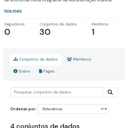
de economia mista integrante da Administração Indireta...
leia mais
Seguidores
Conjuntos de dados
Membros
0
30
1
Conjuntos de dados
Membros
Sobre
Pages
Ordenar por
4 conjuntos de dados