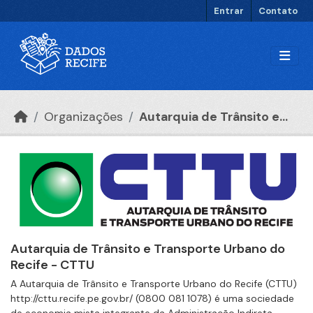
Ir para o conteúdo principal
Entrar
Contato
Organizações
Autarquia de Trânsito e...
Autarquia de Trânsito e Transporte Urbano do
Recife - CTTU
A Autarquia de Trânsito e Transporte Urbano do Recife (CTTU)
http://cttu.recife.pe.gov.br/ (0800 081 1078) é uma sociedade