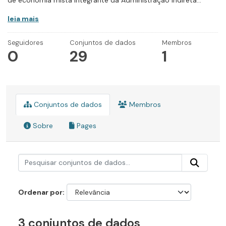
de economia mista integrante da Administração Indireta...
leia mais
Seguidores
Conjuntos de dados
Membros
0
29
1
Conjuntos de dados
Membros
Sobre
Pages
Ordenar por
3 conjuntos de dados