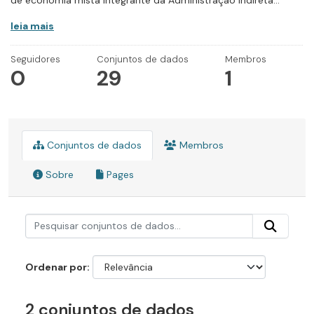
de economia mista integrante da Administração Indireta...
leia mais
Seguidores
Conjuntos de dados
Membros
0
29
1
Conjuntos de dados
Membros
Sobre
Pages
Ordenar por
2 conjuntos de dados