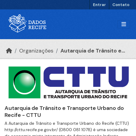
Ir para o conteúdo principal
Entrar
Contato
Organizações
Autarquia de Trânsito e...
Autarquia de Trânsito e Transporte Urbano do
Recife - CTTU
A Autarquia de Trânsito e Transporte Urbano do Recife (CTTU)
http://cttu.recife.pe.gov.br/ (0800 081 1078) é uma sociedade