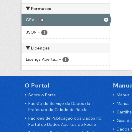
Formatos
CSV
-
3
JSON
-
3
Licenças
Licença Aberta...
-
3
O Portal
Manua
Sobre o Portal
Manual
Padrão de Serviço de Dados da
Manual
Prefeitura da Cidade de Recife
Cartilh
Padrões de Publicação dos Dados no
Guia d
Portal de Dados Abertos do Recife
Dados A