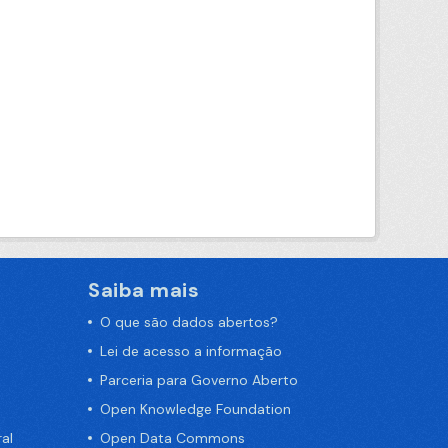
Saiba mais
O que são dados abertos?
Lei de acesso a informação
Parceria para Governo Aberto
Open Knowledge Foundation
al
Open Data Commons