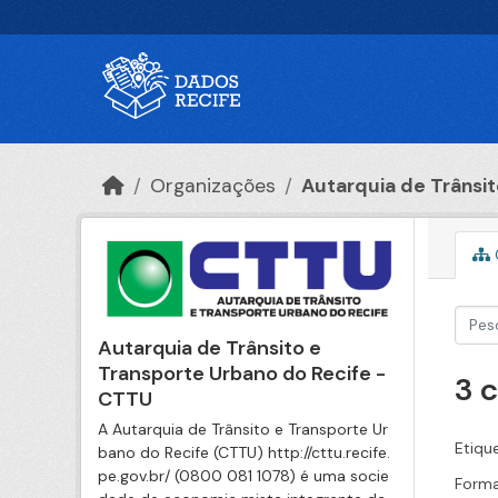
Ir para o conteúdo principal
Organizações
Autarquia de Trânsito
Autarquia de Trânsito e
Transporte Urbano do Recife -
3 
CTTU
A Autarquia de Trânsito e Transporte Ur
Etiqu
bano do Recife (CTTU) http://cttu.recife.
pe.gov.br/ (0800 081 1078) é uma socie
Forma