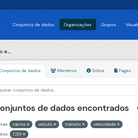
Conjuntos de dados
Organizações
Grupos
Visua
 e...
Conjuntos de dados
Membros
Sobre
Pages
conjuntos de dados encontrados
etas:
carros
veículo
transito
velocidade
tos:
CSV