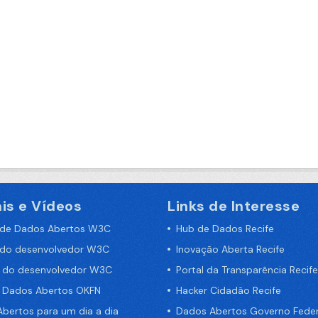
is e Vídeos
Links de Interesse
 de Dados Abertos W3C
Hub de Dados Recife
 do desenvolvedor W3C
Inovação Aberta Recife
a do desenvolvedor W3C
Portal da Transparência Recife
e Dados Abertos OKFN
Hacker Cidadão Recife
bertos para um dia a dia
Dados Abertos Governo Feder