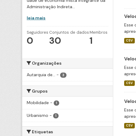
dade de economia mista integrante da
Administração Indireta...
Velo
leia mais
Esse 
apres
Seguidores
Conjuntos de dados
Membros
0
30
1
CSV
Velo
Organizações
Esse 
apres
Autarquia de...
-
3
CSV
Grupos
Velo
Mobilidade
-
1
Esse 
Urbanismo
-
apres
1
CSV
Etiquetas