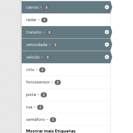
carros
-
3
radar
-
3
transito
-
3
velocidade
-
3
veículo
-
3
cttu
-
2
fotossensor
-
2
pista
-
2
rua
-
2
semáforo
-
2
Mostrar mais Etiquetas