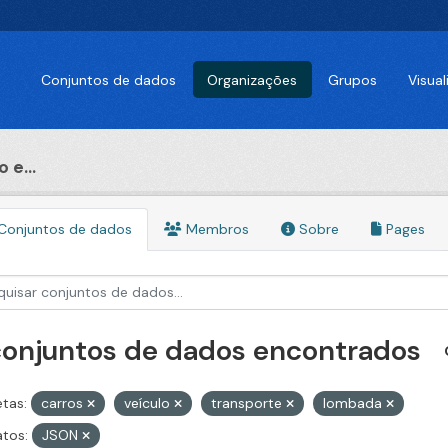
Conjuntos de dados
Organizações
Grupos
Visua
 e...
Conjuntos de dados
Membros
Sobre
Pages
conjuntos de dados encontrados
etas:
carros
veículo
transporte
lombada
tos:
JSON