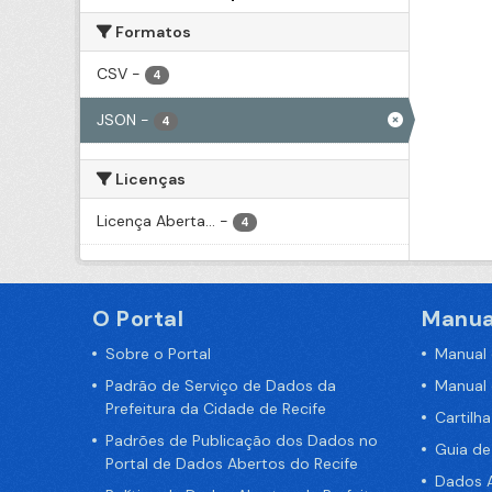
Formatos
CSV
-
4
JSON
-
4
Licenças
Licença Aberta...
-
4
O Portal
Manua
Sobre o Portal
Manual
Padrão de Serviço de Dados da
Manual
Prefeitura da Cidade de Recife
Cartilh
Padrões de Publicação dos Dados no
Guia d
Portal de Dados Abertos do Recife
Dados A