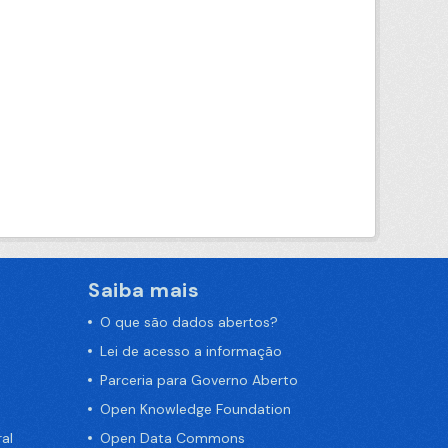
Saiba mais
O que são dados abertos?
Lei de acesso a informação
Parceria para Governo Aberto
Open Knowledge Foundation
al
Open Data Commons