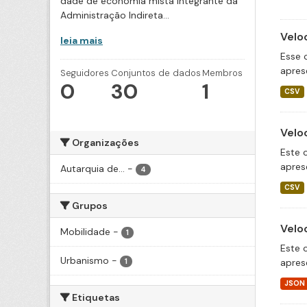
dade de economia mista integrante da
Administração Indireta...
Velo
leia mais
Esse 
apres
Seguidores
Conjuntos de dados
Membros
0
30
1
CSV
Velo
Organizações
Este 
apres
Autarquia de...
-
4
CSV
Grupos
Velo
Mobilidade
-
1
Este 
Urbanismo
-
apres
1
JSON
Etiquetas