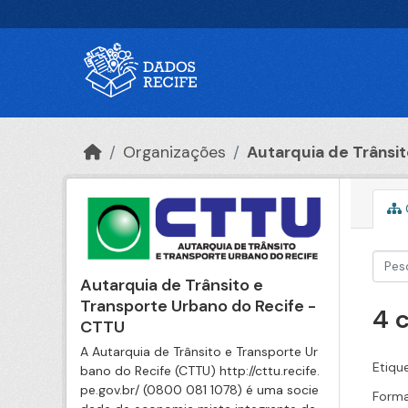
Ir para o conteúdo principal
Organizações
Autarquia de Trânsito
Autarquia de Trânsito e
Transporte Urbano do Recife -
4 
CTTU
A Autarquia de Trânsito e Transporte Ur
Etiqu
bano do Recife (CTTU) http://cttu.recife.
pe.gov.br/ (0800 081 1078) é uma socie
Forma