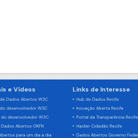
is e Vídeos
Links de Interesse
 de Dados Abertos W3C
Hub de Dados Recife
 do desenvolvedor W3C
Inovação Aberta Recife
a do desenvolvedor W3C
Portal da Transparência Recife
e Dados Abertos OKFN
Hacker Cidadão Recife
bertos para um dia a dia
Dados Abertos Governo Feder