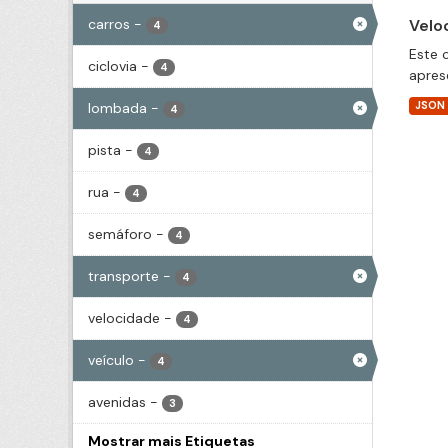
carros
-
Velo
4
Este 
ciclovia
-
4
apres
lombada
-
JSON
4
pista
-
4
rua
-
4
semáforo
-
4
transporte
-
4
velocidade
-
4
veículo
-
4
avenidas
-
3
Mostrar mais Etiquetas