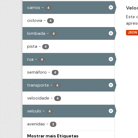
carros
-
Velo
4
Este 
ciclovia
-
4
apres
lombada
-
JSON
4
pista
-
4
rua
-
4
semáforo
-
4
transporte
-
4
velocidade
-
4
veículo
-
4
avenidas
-
3
Mostrar mais Etiquetas