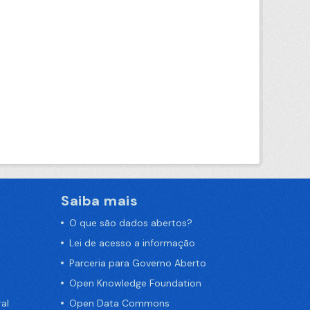
Saiba mais
O que são dados abertos?
Lei de acesso a informação
Parceria para Governo Aberto
Open Knowledge Foundation
al
Open Data Commons