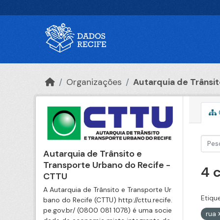
Ir para o conteúdo principal
Organizações
Autarquia de Trânsito
Autarquia de Trânsito e
Transporte Urbano do Recife -
4 
CTTU
A Autarquia de Trânsito e Transporte Ur
Etiqu
bano do Recife (CTTU) http://cttu.recife.
pe.gov.br/ (0800 081 1078) é uma socie
rua