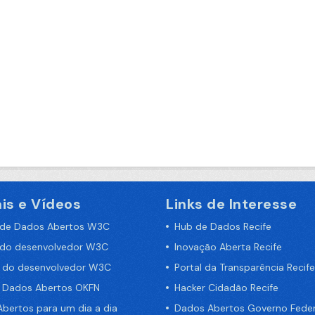
is e Vídeos
Links de Interesse
 de Dados Abertos W3C
Hub de Dados Recife
 do desenvolvedor W3C
Inovação Aberta Recife
a do desenvolvedor W3C
Portal da Transparência Recife
e Dados Abertos OKFN
Hacker Cidadão Recife
bertos para um dia a dia
Dados Abertos Governo Feder