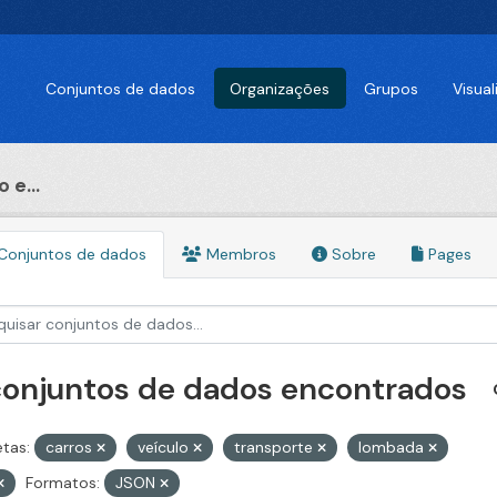
Conjuntos de dados
Organizações
Grupos
Visua
 e...
Conjuntos de dados
Membros
Sobre
Pages
conjuntos de dados encontrados
etas:
carros
veículo
transporte
lombada
Formatos:
JSON