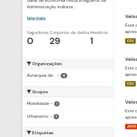
dade de economia mista integrante da
Administração Indireta...
Velo
leia mais
Esse 
apres
Seguidores
Conjuntos de dados
Membros
0
29
1
CSV
Velo
Organizações
Este 
apres
Autarquia de...
-
4
CSV
Grupos
Velo
Mobilidade
-
1
Este 
Urbanismo
-
apres
1
JSON
Etiquetas