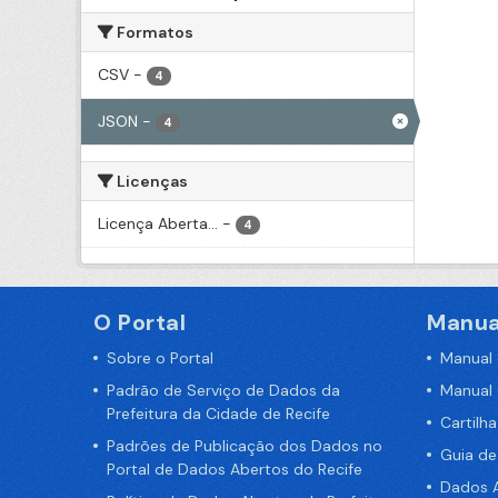
Formatos
CSV
-
4
JSON
-
4
Licenças
Licença Aberta...
-
4
O Portal
Manua
Sobre o Portal
Manual
Padrão de Serviço de Dados da
Manual
Prefeitura da Cidade de Recife
Cartilh
Padrões de Publicação dos Dados no
Guia d
Portal de Dados Abertos do Recife
Dados A