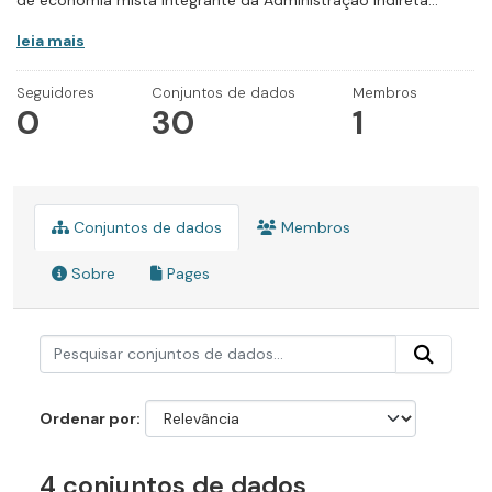
de economia mista integrante da Administração Indireta...
leia mais
Seguidores
Conjuntos de dados
Membros
0
30
1
Conjuntos de dados
Membros
Sobre
Pages
Ordenar por
4 conjuntos de dados