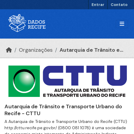
Ir para o conteúdo principal
Entrar
Contato
Organizações
Autarquia de Trânsito e...
Autarquia de Trânsito e Transporte Urbano do
Recife - CTTU
A Autarquia de Trânsito e Transporte Urbano do Recife (CTTU)
http://cttu.recife.pe.gov.br/ (0800 081 1078) é uma sociedade