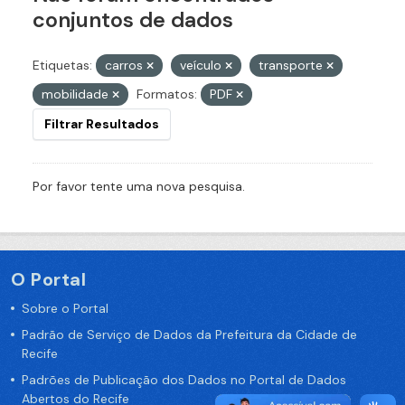
conjuntos de dados
Etiquetas:
carros
veículo
transporte
mobilidade
Formatos:
PDF
Filtrar Resultados
Por favor tente uma nova pesquisa.
O Portal
Sobre o Portal
Padrão de Serviço de Dados da Prefeitura da Cidade de
Recife
Padrões de Publicação dos Dados no Portal de Dados
Abertos do Recife