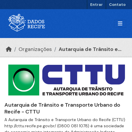
Ir para o conteúdo principal
Entrar
Contato
Organizações
Autarquia de Trânsito e...
Autarquia de Trânsito e Transporte Urbano do
Recife - CTTU
A Autarquia de Trânsito e Transporte Urbano do Recife (CTTU)
http://cttu.recife.pe.gov.br/ (0800 081 1078) é uma sociedade