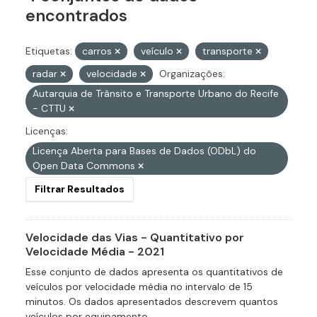
encontrados
Etiquetas:
carros
veículo
transporte
radar
velocidade
Organizações:
Autarquia de Trânsito e Transporte Urbano do Recife
- CTTU
Licenças:
Licença Aberta para Bases de Dados (ODbL) do
Open Data Commons
Filtrar Resultados
Velocidade das Vias - Quantitativo por
Velocidade Média - 2021
Esse conjunto de dados apresenta os quantitativos de
veículos por velocidade média no intervalo de 15
minutos. Os dados apresentados descrevem quantos
veículos por equipamento...