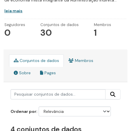
de economia mista integrante da Administração Indireta...
leia mais
Seguidores
Conjuntos de dados
Membros
0
30
1
Conjuntos de dados
Membros
Sobre
Pages
Ordenar por
4 conjuntos de dados