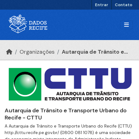
Ir para o conteúdo principal
Entrar
Contato
Organizações
Autarquia de Trânsito e...
Autarquia de Trânsito e Transporte Urbano do
Recife - CTTU
A Autarquia de Trânsito e Transporte Urbano do Recife (CTTU)
http://cttu.recife.pe.gov.br/ (0800 081 1078) é uma sociedade