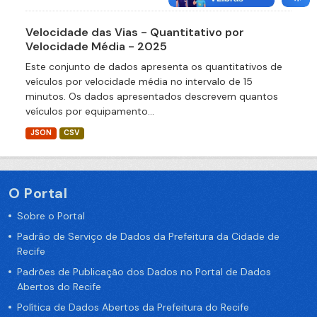
Velocidade das Vias - Quantitativo por
Velocidade Média - 2025
Este conjunto de dados apresenta os quantitativos de
veículos por velocidade média no intervalo de 15
minutos. Os dados apresentados descrevem quantos
veículos por equipamento...
JSON
CSV
O Portal
Sobre o Portal
Padrão de Serviço de Dados da Prefeitura da Cidade de
Recife
Padrões de Publicação dos Dados no Portal de Dados
Abertos do Recife
Política de Dados Abertos da Prefeitura do Recife