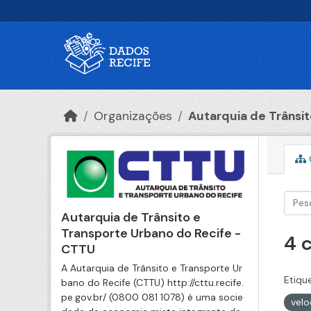
Ir para o conteúdo principal
Organizações
Autarquia de Trânsito
Autarquia de Trânsito e
Transporte Urbano do Recife -
4 
CTTU
A Autarquia de Trânsito e Transporte Ur
Etiqu
bano do Recife (CTTU) http://cttu.recife.
pe.gov.br/ (0800 081 1078) é uma socie
vel