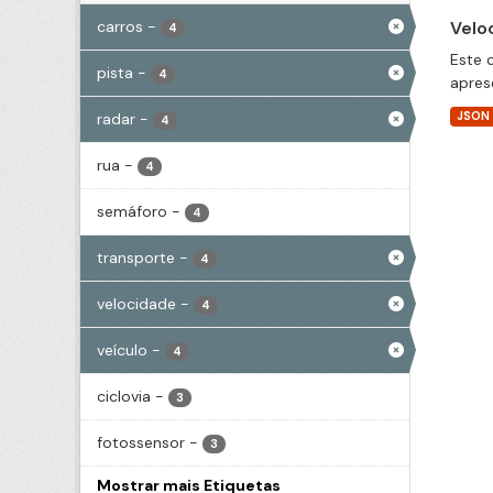
carros
-
Velo
4
Este 
pista
-
4
apres
radar
-
JSON
4
rua
-
4
semáforo
-
4
transporte
-
4
velocidade
-
4
veículo
-
4
ciclovia
-
3
fotossensor
-
3
Mostrar mais Etiquetas