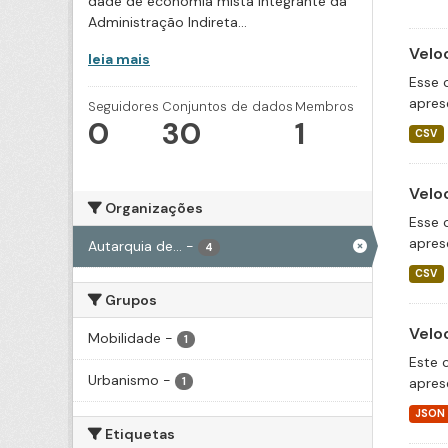
dade de economia mista integrante da
Administração Indireta...
Velo
leia mais
Esse 
apres
Seguidores
Conjuntos de dados
Membros
0
30
1
CSV
Velo
Organizações
Esse 
apres
Autarquia de...
-
4
CSV
Grupos
Velo
Mobilidade
-
1
Este 
Urbanismo
-
apres
1
JSON
Etiquetas