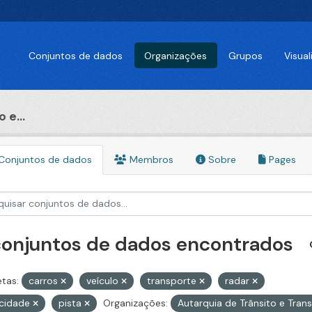
Conjuntos de dados
Organizações
Grupos
Visua
 e...
Conjuntos de dados
Membros
Sobre
Pages
conjuntos de dados encontrados
etas:
carros
veículo
transporte
radar
ocidade
pista
Organizações:
Autarquia de Trânsito e Tra