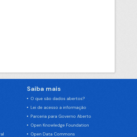
Saiba mais
O que são dados abertos?
Lei de acesso a informação
Parceria para Governo Aberto
Open Knowledge Foundation
al
Open Data Commons