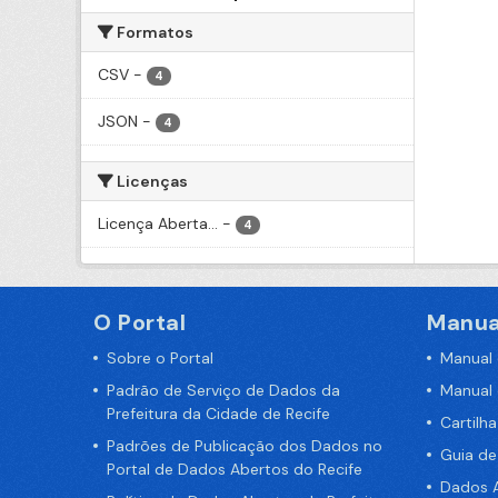
Formatos
CSV
-
4
JSON
-
4
Licenças
Licença Aberta...
-
4
O Portal
Manua
Sobre o Portal
Manual
Padrão de Serviço de Dados da
Manual
Prefeitura da Cidade de Recife
Cartilh
Padrões de Publicação dos Dados no
Guia d
Portal de Dados Abertos do Recife
Dados A