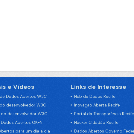
is e Vídeos
Links de Interesse
 de Dados Abertos W3C
Hub de Dados Recife
 do desenvolvedor W3C
Inovação Aberta Recife
a do desenvolvedor W3C
Portal da Transparência Recife
e Dados Abertos OKFN
Hacker Cidadão Recife
bertos para um dia a dia
Dados Abertos Governo Feder